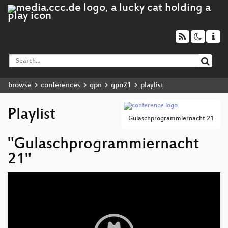
browse
conferences
gpn
gpn21
playlist
Playlist
Gulaschprogrammiernacht 21
"Gulaschprogrammiernacht
21"
Video
Player