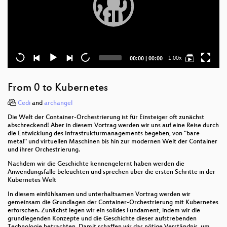
Current
Total
1.00x
00:00
|
00:00
time
duration
From 0 to Kubernetes
Cedi
and
archangel
Die Welt der Container-Orchestrierung ist für Einsteiger oft zunächst
abschreckend! Aber in diesem Vortrag werden wir uns auf eine Reise durch
die Entwicklung des Infrastrukturmanagements begeben, von "bare
metal" und virtuellen Maschinen bis hin zur modernen Welt der Container
und ihrer Orchestrierung.
Nachdem wir die Geschichte kennengelernt haben werden die
Anwendungsfälle beleuchten und sprechen über die ersten Schritte in der
Kubernetes Welt
In diesem einfühlsamen und unterhaltsamen Vortrag werden wir
gemeinsam die Grundlagen der Container-Orchestrierung mit Kubernetes
erforschen. Zunächst legen wir ein solides Fundament, indem wir die
grundlegenden Konzepte und die Geschichte dieser aufstrebenden
Technologie betrachten. Damit schaffen wir das nötige Verständnis, um