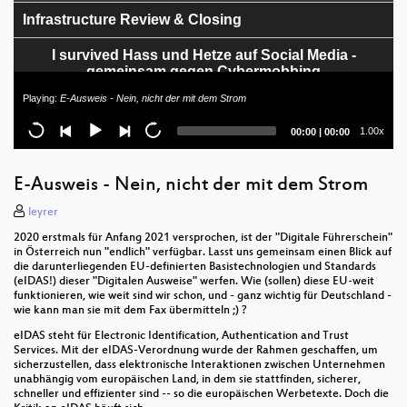
Infrastructure Review & Closing
I survived Hass und Hetze auf Social Media -
gemeinsam gegen Cybermobbing
Playing:
E-Ausweis - Nein, nicht der mit dem Strom
Do you trust profilers? I once did too
Current
Total
1.00x
00:00
|
00:00
"Besser natürlich dumm als künstlich inteligent."
time
duration
Warum KI nicht die Lösung unserer Probleme sein
kann.
E-Ausweis - Nein, nicht der mit dem Strom
Public speaking with social anxiety
leyrer
2020 erstmals für Anfang 2021 versprochen, ist der "Digitale Führerschein"
Erfolgreichere Migrationen: Tipps, Tricks und
in Österreich nun "endlich" verfügbar. Lasst uns gemeinsam einen Blick auf
Erfahrungen
die darunterliegenden EU-definierten Basistechnologien und Standards
(eIDAS!) dieser "Digitalen Ausweise" werfen. Wie (sollen) diese EU-weit
funktionieren, wie weit sind wir schon, und - ganz wichtig für Deutschland -
Von der Freiheit zur Abhängigkeit: Eine kurze
wie kann man sie mit dem Fax übermitteln ;) ?
Geschichte der Kommerzialisierung des Internets
eIDAS steht für Electronic Identification, Authentication and Trust
GO GO GOLEMS - COMPUTERS SHOULD
Services. Mit der eIDAS-Verordnung wurde der Rahmen geschaffen, um
COMPUTE
sicherzustellen, dass elektronische Interaktionen zwischen Unternehmen
unabhängig vom europäischen Land, in dem sie stattfinden, sicherer,
schneller und effizienter sind -- so die europäischen Werbetexte. Doch die
Hack your Government - Warum