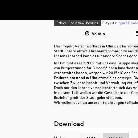
Ethics, Society & Politics
Playlists:
'gpn21' vid
58 min
Das Projekt Verschwörhaus in Ulm galt bis vor 
Stadt unsere aktive Ehrenamtscommunity aus den
Lessons Learned kann es für andere Spaces geb
In Ulm gibt es seit 2009 mit uns eine Gruppe Mensc
von Bürger\*innen für Bürger\*innen hinarbeite
veranstaltet haben, wagten wir 2015/16 den Schri
Dadurch entstand in Ulm etwas einzigartiges: Di
zwischen Zivilgesellschaft und Verwaltung verli
Doch mit den Jahren verschlechterte sich das Ve
In diesem Talk wollen wir die Geschichte der Com
Beziehung mit der Stadt gelernt haben.
Wir wollen euch an unseren Erfahrungen teilhaben
Download