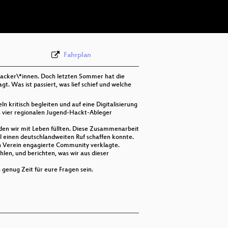
deu 576p (webm)
Fahrplan
 Hacker\*innen. Doch letzten Sommer hat die
Was ist passiert, was lief schief und welche
ln kritisch begleiten und auf eine Digitalisierung
n vier regionalen Jugend-Hackt-Ableger
 den wir mit Leben füllten. Diese Zusammenarbeit
l einen deutschlandweiten Ruf schaffen konnte.
ten Verein engagierte Community verklagte.
len, und berichten, was wir aus dieser
 genug Zeit für eure Fragen sein.