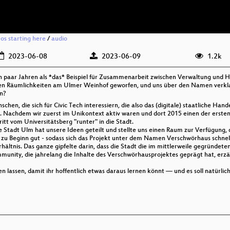
eos starting here
/
audio
2023-06-08
2023-06-09
1.2k
ein paar Jahren als *das* Beispiel für Zusammenarbeit zwischen Verwaltung und
 Räumlichkeiten am Ulmer Weinhof geworfen, und uns über den Namen verklagt. 
en?
hen, die sich für Civic Tech interessiern, die also das (digitale) staatliche Hande
n. Nachdem wir zuerst im Unikontext aktiv waren und dort 2015 einen der erste
tt vom Universitätsberg "runter" in die Stadt.
e Stadt Ulm hat unsere Ideen geteilt und stellte uns einen Raum zur Verfügung,
ef zu Beginn gut - sodass sich das Projekt unter dem Namen Verschwörhaus schnel
rhältnis. Das ganze gipfelte darin, dass die Stadt die im mittlerweile gegründe
munity, die jahrelang die Inhalte des Verschwörhausprojektes geprägt hat, erzäh
 lassen, damit ihr hoffentlich etwas daraus lernen könnt — und es soll natürlich