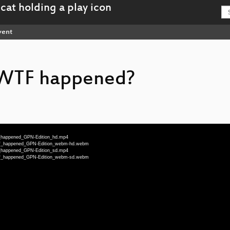
vent
WTF happened?
tf_happened_GPN-Edition_hd.mp4
_Wtf_happened_GPN-Edition_webm-hd.webm
tf_happened_GPN-Edition_sd.mp4
_Wtf_happened_GPN-Edition_webm-sd.webm