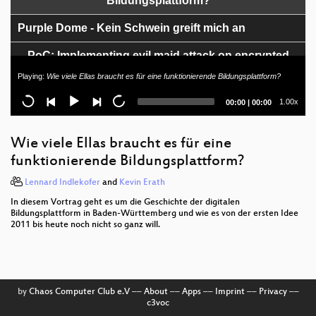
Bildungsplattform?
Purple Dome - Kein Schwein greift mich an
PoC: Implementing evil maid attack on encrypted
/boot
Playing:
Wie viele Ellas braucht es für eine funktionierende Bildungsplattform?
Die unterhaltsamsten österreichischen IT Fails der
Current
Total
1.00x
00:00
|
00:00
letzen Jahre und was wir daraus lernen können
time
duration
Leben mit Borderline
Wie viele Ellas braucht es für eine
funktionierende Bildungsplattform?
Can't touch this - DIY'ing a Hardware Security
Module
Lennard Indlekofer
and
Kevin Erath
In diesem Vortrag geht es um die Geschichte der digitalen
Linux secure boot
Bildungsplattform in Baden-Württemberg und wie es von der ersten Idee
2011 bis heute noch nicht so ganz will.
Breaking things with emoji 💥
What to hack
by
Chaos Computer Club e.V
––
About
––
Apps
––
Imprint
––
Privacy
––
c3voc