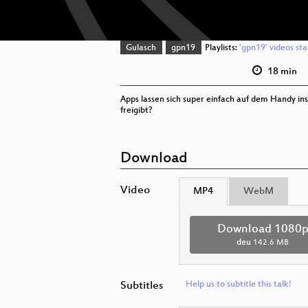
Gulasch
gpn19
Playlists:
'gpn19' videos sta
18 min
Apps lassen sich super einfach auf dem Handy in
freigibt?
Download
Video
MP4
WebM
Download 1080
deu
142.6 MB
Subtitles
Help us to subtitle this talk!