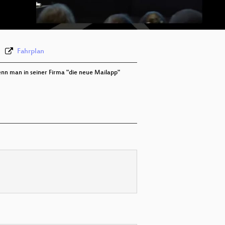
deu 576p (webm)
Fahrplan
enn man in seiner Firma "die neue Mailapp"