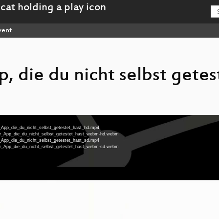
vent
, die du nicht selbst getes
r_App_die_du_nicht_selbst_getestet_hast_hd.mp4
ner_App_die_du_nicht_selbst_getestet_hast_webm-hd.webm
r_App_die_du_nicht_selbst_getestet_hast_sd.mp4
ner_App_die_du_nicht_selbst_getestet_hast_webm-sd.webm