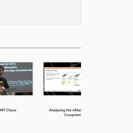
API Chaos
Analyzing the eMail Tracking
Das Le
Ecosystem