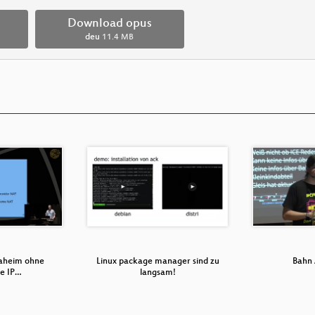
Download opus
deu
11.4 MB
daheim ohne
Linux package manager sind zu
Bahn 
he IP…
langsam!