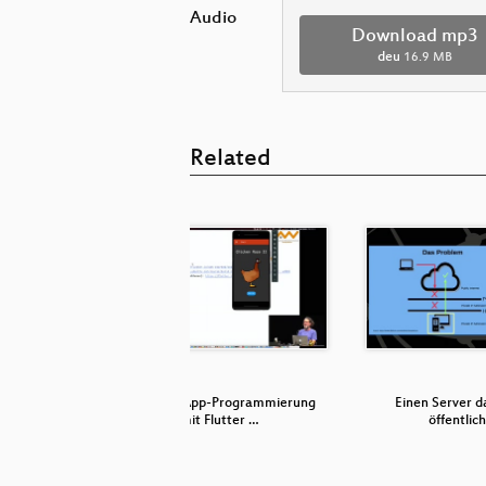
Audio
Download mp3
deu
16.9 MB
Related
annste!
Moderne App-Programmierung
Einen Server 
mit Flutter …
öffentlic