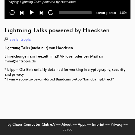
Playing:
Lightning Talks powered by Haecksen
Automate your virtual server deployments
Current
Total
1.00x
00:00
|
00:00
time
duration
Moderne Kommandozeilen-Werkzeuge
(endgültig_letzte_Version)
Lightning Talks powered by Haecksen
Nur ein Fauler Admin ist ein guter Admin
Eve Entropia
Lightning Talks (nicht nur) von Haecksen
"Hacking the human brain" - Wie beeinflussen uns
Einreichungen am Teezelt im ZKM-Foyer oder per Mail an
Hormone?
mimi@entropia.de
Securing your Router with RPKI
* blipp – Ola Bini: unfairly detained for working in cryptography, security
and privacy
* Fynn – soon-to-be-on-fdroid Bandcamp-App “bandcampDirect"
Einen Server daheim ohne öffentliche IPv4 Adresse
BADPDF – Stealing Windows Credentials via PDF
Files
Open_Open Codes
Entzifferte Geheimnisse
by
Chaos Computer Club e.V
––
About
––
Apps
––
Imprint
––
Privacy
––
c3voc
Beton