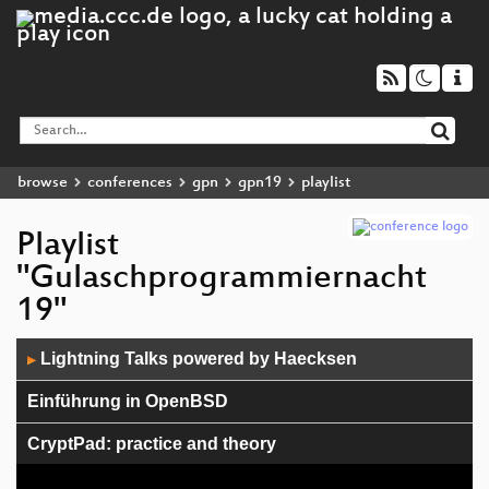
browse
conferences
gpn
gpn19
playlist
Playlist
"Gulaschprogrammiernacht
19"
Audio
Lightning Talks powered by Haecksen
▶
Player
Einführung in OpenBSD
CryptPad: practice and theory
Autismus, mehr als nur zu viele Reize