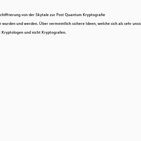
echiffrierung von der Skytale zur Post Quantum Kryptografie
 wurden und werden. Über vermeintlich sichere Ideen, welche sich als sehr uns
 / Z80
t Kryptologen und nicht Kryptografen.
 Der Unterwasserfotograf
karten
rodukttesterin
hat to find in a modern x86_64 firmware image