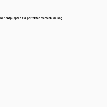
decrease
volume.
icher entpuppten zur perfekten Verschlüsselung