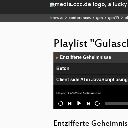
browse
conferences
gpn
gpn19
pl
Playlist "Gula
Audio
Entzifferte Geheimnisse
▶
Player
Beton
Client-side AI in JavaScript using
Monitoring mit einer Kiste, aber
Playing:
Entzifferte Geheimnisse
Plain Text: Die unerträgliche Lei
Glasfasernetze & Beton wie auc
Entzifferte Geheimnis
Ich habe doch nichts zu verberg