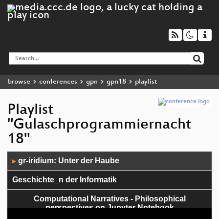
browse
conferences
gpn
gpn18
playlist
Playlist
"Gulaschprogrammiernacht
18"
Audio
gr-iridium: Unter der Haube
▶
Player
Geschichte_n der Informatik
Computational Narratives - Philosophical
perspectives on Jupyter Notebook