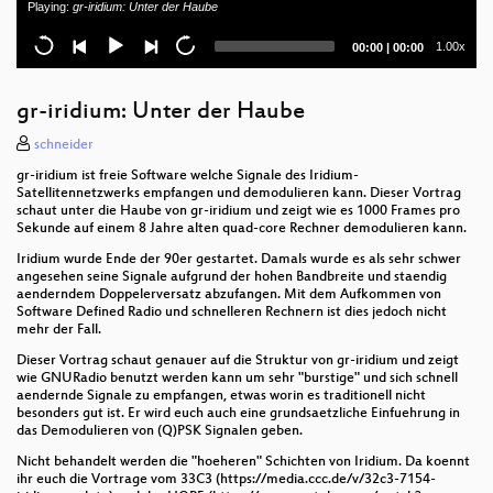
Playing:
gr-iridium: Unter der Haube
Logbuch:Netzpolitik 253
Current
Total
1.00x
00:00
|
00:00
One Brain, One Keyboard, One Editor
time
duration
Frida - (Game)Hacking mit JavaScript
gr-iridium: Unter der Haube
tmux - Warum ein schwarzes Fenster am Bildschirm
schneider
reicht
gr-iridium ist freie Software welche Signale des Iridium-
Satellitennetzwerks empfangen und demodulieren kann. Dieser Vortrag
Go für Programmierer
schaut unter die Haube von gr-iridium und zeigt wie es 1000 Frames pro
Sekunde auf einem 8 Jahre alten quad-core Rechner demodulieren kann.
Language Without Code: The Extremes of
Iridium wurde Ende der 90er gestartet. Damals wurde es als sehr schwer
Nonprogrammable and Conceptual Programming
angesehen seine Signale aufgrund der hohen Bandbreite und staendig
Languages
aenderndem Doppelerversatz abzufangen. Mit dem Aufkommen von
Software Defined Radio und schnelleren Rechnern ist dies jedoch nicht
mehr der Fall.
Gimmicks into Augmented reality
Dieser Vortrag schaut genauer auf die Struktur von gr-iridium und zeigt
Vorlesungsaufzeichnung an der Uni -
wie GNURadio benutzt werden kann um sehr "burstige" und sich schnell
vollautomatisch
aendernde Signale zu empfangen, etwas worin es traditionell nicht
besonders gut ist. Er wird euch auch eine grundsaetzliche Einfuehrung in
das Demodulieren von (Q)PSK Signalen geben.
Open Source in High-Performance Networks
Nicht behandelt werden die "hoeheren" Schichten von Iridium. Da koennt
ihr euch die Vortrage vom 33C3 (https://media.ccc.de/v/32c3-7154-
$QL from Hell