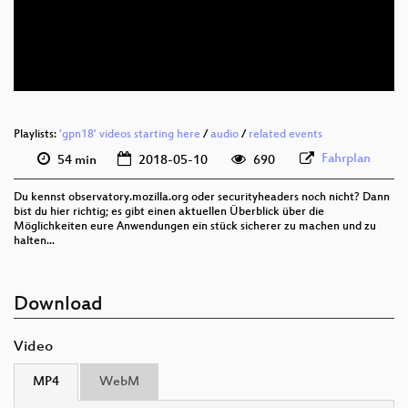
deu 576p (mp4)
deu 576p (webm)
Playlists:
'gpn18' videos starting here
/
audio
/
related events
Fahrplan
54 min
2018-05-10
690
Du kennst observatory.mozilla.org oder securityheaders noch nicht? Dann
bist du hier richtig; es gibt einen aktuellen Überblick über die
Möglichkeiten eure Anwendungen ein stück sicherer zu machen und zu
halten...
Download
Video
MP4
WebM