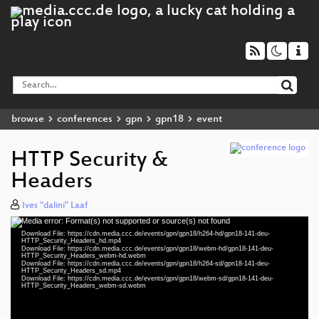
browse
conferences
gpn
gpn18
event
HTTP Security &
Headers
Ives "dalini" Laaf
Media error: Format(s) not supported or source(s) not found
Video
Download File: https://cdn.media.ccc.de/events/gpn/gpn18/h264-hd/gpn18-141-deu-
Player
HTTP_Security_Headers_hd.mp4
Download File: https://cdn.media.ccc.de/events/gpn/gpn18/webm-hd/gpn18-141-deu-
HTTP_Security_Headers_webm-hd.webm
Download File: https://cdn.media.ccc.de/events/gpn/gpn18/h264-sd/gpn18-141-deu-
HTTP_Security_Headers_sd.mp4
Download File: https://cdn.media.ccc.de/events/gpn/gpn18/webm-sd/gpn18-141-deu-
deu 1080p (mp4)
HTTP_Security_Headers_webm-sd.webm
deu 1080p (webm)