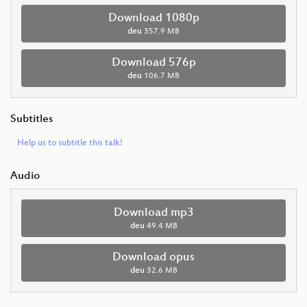
Download 1080p
deu
357.9 MB
Download 576p
deu
106.7 MB
Subtitles
Help us to subtitle this talk!
Audio
Download mp3
deu
49.4 MB
Download opus
deu
32.6 MB