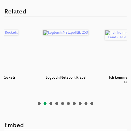
Related
ng Rockets
Logbuch:Netzpolitik 253
Ich komme a
Land
Embed