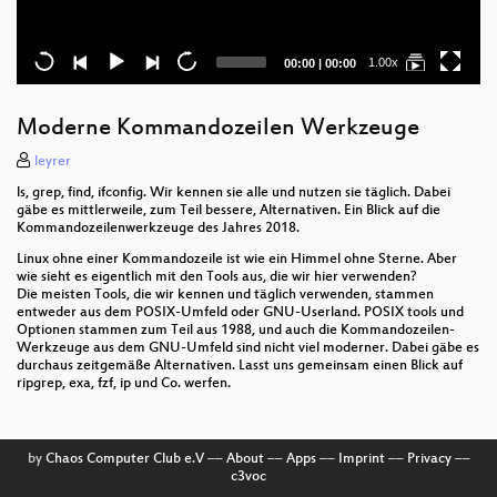
Current
Total
1.00x
00:00
|
00:00
time
duration
Moderne Kommandozeilen Werkzeuge
leyrer
ls, grep, find, ifconfig. Wir kennen sie alle und nutzen sie täglich. Dabei
gäbe es mittlerweile, zum Teil bessere, Alternativen. Ein Blick auf die
Kommandozeilenwerkzeuge des Jahres 2018.
Linux ohne einer Kommandozeile ist wie ein Himmel ohne Sterne. Aber
wie sieht es eigentlich mit den Tools aus, die wir hier verwenden?
Die meisten Tools, die wir kennen und täglich verwenden, stammen
entweder aus dem POSIX-Umfeld oder GNU-Userland. POSIX tools und
Optionen stammen zum Teil aus 1988, und auch die Kommandozeilen-
Werkzeuge aus dem GNU-Umfeld sind nicht viel moderner. Dabei gäbe es
durchaus zeitgemäße Alternativen. Lasst uns gemeinsam einen Blick auf
ripgrep, exa, fzf, ip und Co. werfen.
by
Chaos Computer Club e.V
––
About
––
Apps
––
Imprint
––
Privacy
––
c3voc