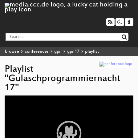
browse
conferences
gpn
gpn17
playlist
Playlist
"Gulaschprogrammiernacht
17"
Video
Player