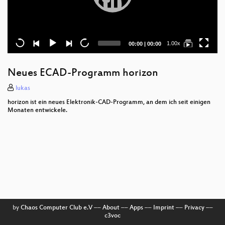
Current
Total
1.00x
00:00
|
00:00
time
duration
Neues ECAD-Programm horizon
lukas
horizon ist ein neues Elektronik-CAD-Programm, an dem ich seit einigen
Monaten entwickele.
by
Chaos Computer Club e.V
––
About
––
Apps
––
Imprint
––
Privacy
––
c3voc