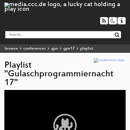
browse
conferences
gpn
gpn17
playlist
Playlist
"Gulaschprogrammiernacht
17"
Video
Player