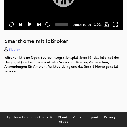
Current
Total
1.00x
00:00
|
00:00
time
duration
Smarthome mit ioBroker
Bluefox
ioBroker ist eine Open Source Integrationsplattform für das Internet der
Dinge (IoT) und kann als zentraler Server für Building Automation,
Anwendungen für Ambient Assisted Living und das Smart Home genutzt
werden.
by
Chaos Computer Club e.V
––
About
––
Apps
––
Imprint
––
Privacy
––
c3voc