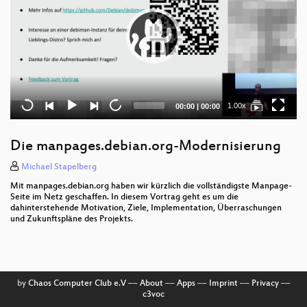
Current
Total
1.00x
00:00
|
00:00
time
duration
Die manpages.debian.org-Modernisierung
Michael Stapelberg
Mit manpages.debian.org haben wir kürzlich die vollständigste Manpage-
Seite im Netz geschaffen. In diesem Vortrag geht es um die
dahinterstehende Motivation, Ziele, Implementation, Überraschungen
und Zukunftspläne des Projekts.
by
Chaos Computer Club e.V
––
About
––
Apps
––
Imprint
––
Privacy
––
c3voc