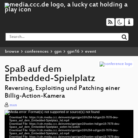
browse
conferences
gpn
gpn16
event
Spaß auf dem
Embedded-Spielplatz
Reversing, Exploiting und Patching einer
Billig-Action-Kamera
mxn
Media error: Format(s) not supported or source(s) not found
Video
Download File: https://cdn.media.ccc.de/events/gpn/gpn16/h264-hd/gpn16-7678-deu-
Player
Spass_auf_dem_Embedded-Spielplatz_hd.mp4
Download File: https://cdn.media.ccc.de/events/gpn/gpn16/webm-hd/gpn16-7678-deu-
Spass_auf_dem_Embedded-Spielplatz_webm-hd.webm
Download File: https://cdn.media.ccc.de/events/gpn/gpn16/h264-sd/gpn16-7678-deu-
Spass_auf_dem_Embedded-Spielplatz_sd.mp4
Download File: https://cdn.media.ccc.de/events/gpn/gpn16/webm-sd/gpn16-7678-deu-