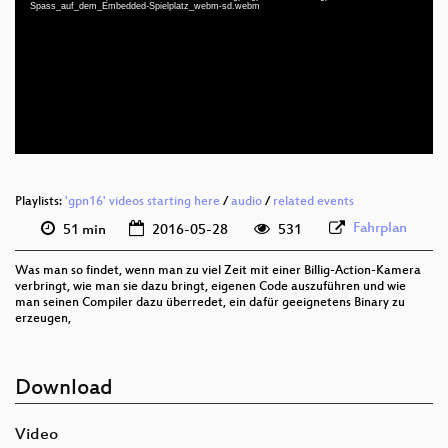
deu 1080p (mp4)
Spass_auf_dem_Embedded-Spielplatz_webm-sd.webm
deu 1080p (webm)
deu 576p (mp4)
deu 576p (webm)
Playlists:
'gpn16' videos starting here
/
audio
/
related events
Fahrplan
51 min
2016-05-28
531
Was man so findet, wenn man zu viel Zeit mit einer Billig-Action-Kamera
verbringt, wie man sie dazu bringt, eigenen Code auszuführen und wie
man seinen Compiler dazu überredet, ein dafür geeignetens Binary zu
erzeugen,
Download
Video