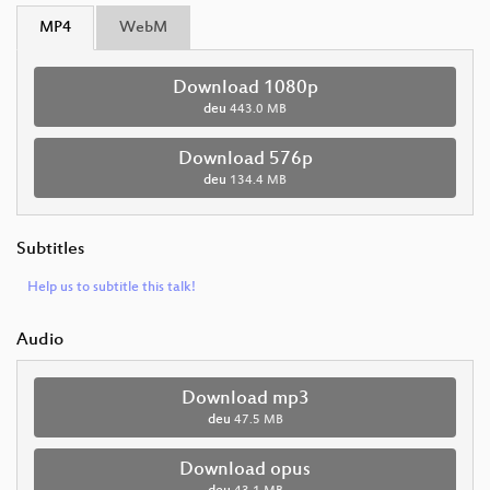
MP4
WebM
Download 1080p
deu
443.0 MB
Download 576p
deu
134.4 MB
Subtitles
Help us to subtitle this talk!
Audio
Download mp3
deu
47.5 MB
Download opus