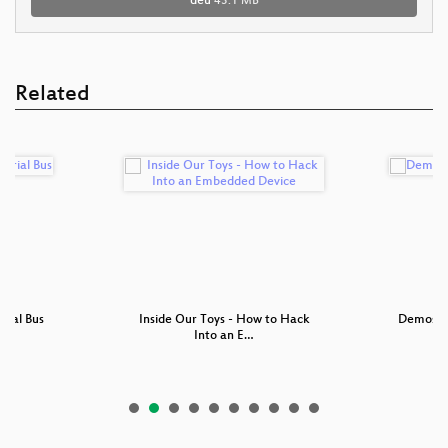
deu
43.1 MB
Related
rial Bus
Inside Our Toys - How to Hack
Demosze
Into an E…