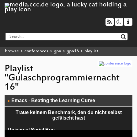
browse
conferences
gpn
gpn16
playlist
Playlist
"Gulaschprogrammiernacht
16"
Audio
Emacs - Beating the Learning Curve
▶
Player
Traue keinem Benchmark, den du nicht selbst
gefälscht hast
Universal Serial Bus