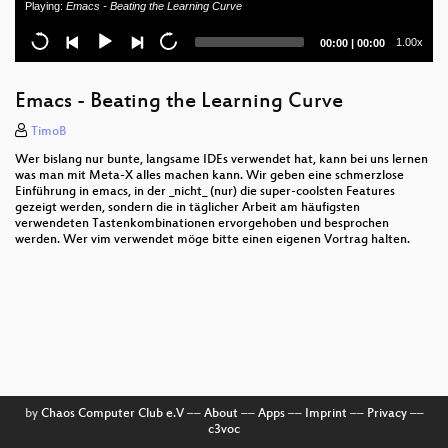
Playing:
Emacs - Beating the Learning Curve
Services Absichern
Current
Total
1.00x
00:00
|
00:00
ur WiFi sucks!!1!
time
duration
Axolotl erklärt
Emacs - Beating the Learning Curve
OWASP ProActive Controls
TimoB
Wer bislang nur bunte, langsame IDEs verwendet hat, kann bei uns lernen
How to efficiently build cross-platform apps that
was man mit Meta-X alles machen kann. Wir geben eine schmerzlose
your users love?
Einführung in emacs, in der _nicht_ (nur) die super-coolsten Features
gezeigt werden, sondern die in täglicher Arbeit am häufigsten
verwendeten Tastenkombinationen ervorgehoben und besprochen
Wir hacken Summoners War
werden. Wer vim verwendet möge bitte einen eigenen Vortrag halten.
OSPAC
HowTo berufliche Selbständigkeit
Gulaschbytes
OWASP - Projekte und Mitmachen!
by
Chaos Computer Club e.V
––
About
––
Apps
––
Imprint
––
Privacy
––
From USA to DE.
c3voc