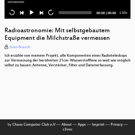
vermessen
Gamehacking & Reverse Engineering
Current
Total
1.00x
00:00
|
00:00
Monitoring mit Prometheus
time
duration
Paketmanagement from Scratch
Radioastronomie: Mit selbstgebautem
Equipment die Milchstraße vermessen
Babelbee - das Open Source Stromnetz Analyse
Projekt
Sven Brauch
Ich erzähle von meinem Projekt, alle Komponenten eines Radioteleskops
Bolt.cm - CMS in Einfach
zur Vermessung der berühmten 21cm-Wasserstofflinie so weit wie möglich
selbst zu bauen: Antenne, Verstärker, Filter und Datenerfassung.
Freifunk Karlsruhe
Der Tiptoi-Stift
Middleman + Foundation (SASS)
Demoszene: Nachlese
Gitarren und ihre Klangeigenschaften
by
Chaos Computer Club e.V
––
About
––
Apps
––
Imprint
––
Privacy
––
introduction in attack and defense ctf competitions
c3voc