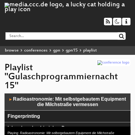
browse
conferences
gpn
gpn15
playlist
Playlist
"Gulaschprogrammiernacht
15"
Audio
Radioastronomie: Mit selbstgebautem Equipment
▶
Player
die Milchstraße vermessen
Fingerprinting
Ich sehe, also bin ich ... Du
Playing:
Radioastronomie: Mit selbstgebautem Equipment die Milchstraße