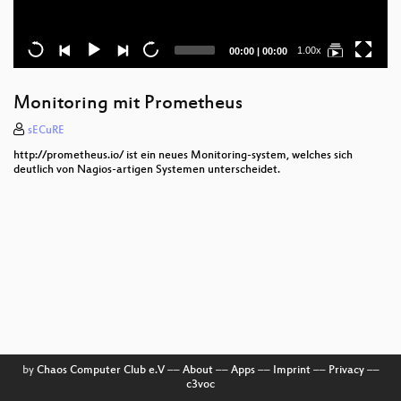
Current
Total
1.00x
00:00
|
00:00
time
duration
Monitoring mit Prometheus
sECuRE
http://prometheus.io/ ist ein neues Monitoring-system, welches sich
deutlich von Nagios-artigen Systemen unterscheidet.
by
Chaos Computer Club e.V
––
About
––
Apps
––
Imprint
––
Privacy
––
c3voc