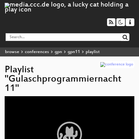
browse
conferences
gpn
gpn11
playlist
Playlist
"Gulaschprogrammiernacht
11"
Video
Player