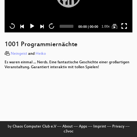
Current
Total
1.00x
00:00
|
00:00
time
duration
1001 Programmiernächte
Neingeist
and
Heiko
Es waren einmal ... Nerds. Eine fantastische Geschichte einer großartigen
Veranstaltung. Garantiert interaktiv mit tollen Spielen!
by
Chaos Computer Club e.V
––
About
––
Apps
––
Imprint
––
Privacy
––
c3voc