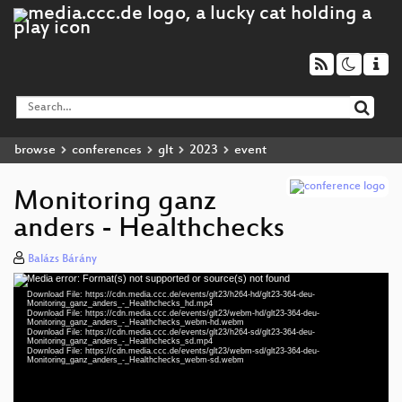
browse
conferences
glt
2023
event
Monitoring ganz
anders - Healthchecks
Balázs Bárány
Media error: Format(s) not supported or source(s) not found
Video
Download File: https://cdn.media.ccc.de/events/glt23/h264-hd/glt23-364-deu-
Player
Monitoring_ganz_anders_-_Healthchecks_hd.mp4
Download File: https://cdn.media.ccc.de/events/glt23/webm-hd/glt23-364-deu-
Monitoring_ganz_anders_-_Healthchecks_webm-hd.webm
Download File: https://cdn.media.ccc.de/events/glt23/h264-sd/glt23-364-deu-
Monitoring_ganz_anders_-_Healthchecks_sd.mp4
Download File: https://cdn.media.ccc.de/events/glt23/webm-sd/glt23-364-deu-
deu 1080p (mp4)
Monitoring_ganz_anders_-_Healthchecks_webm-sd.webm
deu 1080p (webm)