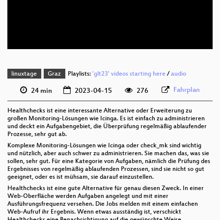
deu 576p (mp4)
deu 576p (webm)
linuxtage
Graz
Playlists:
'glt23' videos starting here
/
audio
Fahrplan
24 min
2023-04-15
276
Healthchecks ist eine interessante Alternative oder Erweiterung zu
großen Monitoring-Lösungen wie Icinga. Es ist einfach zu administrieren
und deckt ein Aufgabengebiet, die Überprüfung regelmäßig ablaufender
Prozesse, sehr gut ab.
Komplexe Monitoring-Lösungen wie Icinga oder check_mk sind wichtig
und nützlich, aber auch schwer zu administrieren. Sie machen das, was sie
sollen, sehr gut. Für eine Kategorie von Aufgaben, nämlich die Prüfung des
Ergebnisses von regelmäßig ablaufenden Prozessen, sind sie nicht so gut
geeignet, oder es ist mühsam, sie darauf einzustellen.
Healthchecks ist eine gute Alternative für genau diesen Zweck. In einer
Web-Oberfläche werden Aufgaben angelegt und mit einer
Ausführungsfrequenz versehen. Die Jobs melden mit einem einfachen
Web-Aufruf ihr Ergebnis. Wenn etwas ausständig ist, verschickt
Healthchecks eine Benachrichtigung auf die gewünschte Weise.