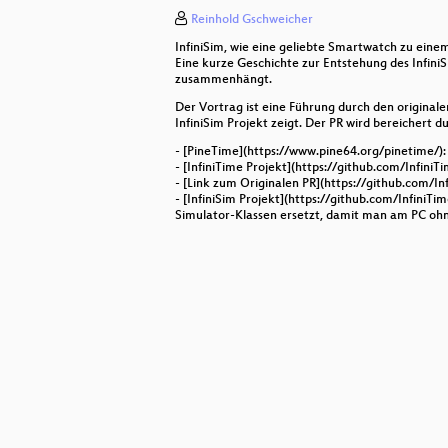
Reinhold Gschweicher
Verein mur.at - Grazer Serverfarm
InfiniSim, wie eine geliebte Smartwatch zu einem
Heimnetz ohne Werbung mit AdGu
Eine kurze Geschichte zur Entstehung des Infini
zusammenhängt.
I'll believe it when I see it: Teac
Der Vortrag ist eine Führung durch den original
InfiniSim Projekt zeigt. Der PR wird bereichert d
Vim for Everyone
- [PineTime](https://www.pine64.org/pinetime/
- [InfiniTime Projekt](https://github.com/Infini
Free Software *Is* Sustainable Sof
- [Link zum Originalen PR](https://github.com/In
- [InfiniSim Projekt](https://github.com/InfiniTi
Simulator-Klassen ersetzt, damit man am PC ohn
[SPONSOR] BearingPoint Vortrag: 
Software Defined Networks mit po
Enterprise-Backup für KVM, Conta
Your Name Is Invalid!
AlekSIS, das freie Schul-Informat
Platzsprecher/DJ mit Open Source