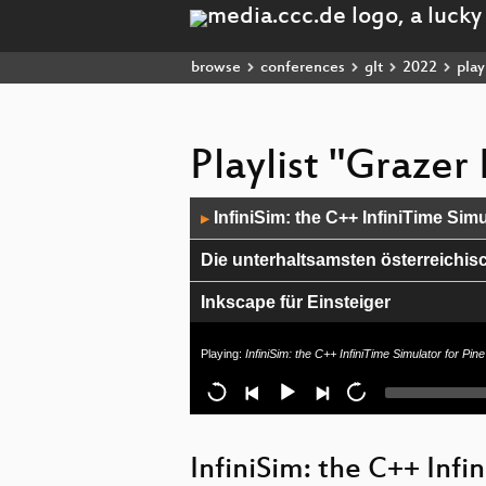
browse
conferences
glt
2022
playl
Playlist "Grazer
Audio
InfiniSim: the C++ InfiniTime Sim
▶
Player
Die unterhaltsamsten österreichisc
Inkscape für Einsteiger
vscode ❤️ Raspberry Pi - Remote
Playing:
InfiniSim: the C++ InfiniTime Simulator for P
Solving Puzzles with Constraint S
Don't Contribute Anything Relevant
InfiniSim: the C++ Inf
Introduction to FPGAs