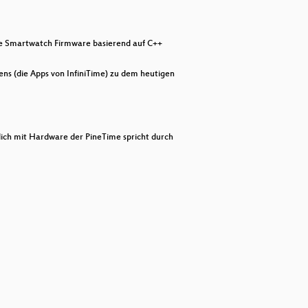
decrease
volume.
Time Smartwatch Firmware basierend auf C++
ens (die Apps von InfiniTime) zu dem heutigen
ntlich mit Hardware der PineTime spricht durch