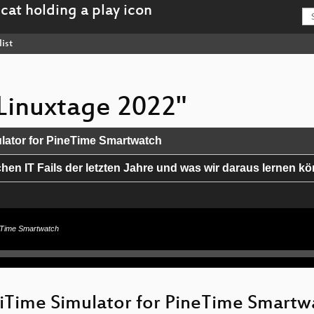
ist
 Linuxtage 2022"
ulator for PineTime Smartwatch
hen IT Fails der letzten Jahre und was wir daraus lernen k
 Debugging & Development
ineTime Smartwatch
olvers
 in Web Forums Like Reddit, HN, ...
iniTime Simulator for PineTime Smartw