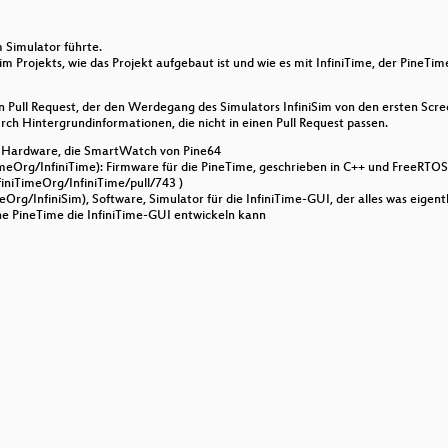
 für Kunst & Kultur und Förderung von Netzwerkkunst
 Simulator führte.
ard auf dem RaspberryPI
Sim Projekts, wie das Projekt aufgebaut ist und wie es mit InfiniTime, der Pine
hing Computer Vision with Visual Programming
en Pull Request, der den Werdegang des Simulators InfiniSim von den ersten Scre
urch Hintergrundinformationen, die nicht in einen Pull Request passen.
): Hardware, die SmartWatch von Pine64
TimeOrg/InfiniTime): Firmware für die PineTime, geschrieben in C++ und FreeRTOS
tware
finiTimeOrg/InfiniTime/pull/743 )
meOrg/InfiniSim), Software, Simulator für die InfiniTime-GUI, der alles was eige
e PineTime die InfiniTime-GUI entwickeln kann
Künstliche Intelligenz - Anwendungen und Trends
x und Mininet
iner und physische Server mit Proxmox Backup Server
ions-System