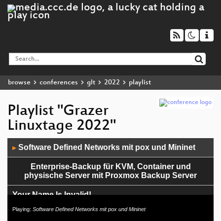
browse
conferences
glt
2022
playlist
Playlist "Grazer
Linuxtage 2022"
Audio
Software Defined Networks mit pox und Mininet
▶
Player
Enterprise-Backup für KVM, Container und
physische Server mit Proxmox Backup Server
Your Name Is Invalid!
Playing:
Software Defined Networks mit pox und Mininet
AlekSIS, das freie Schul-Informations-System