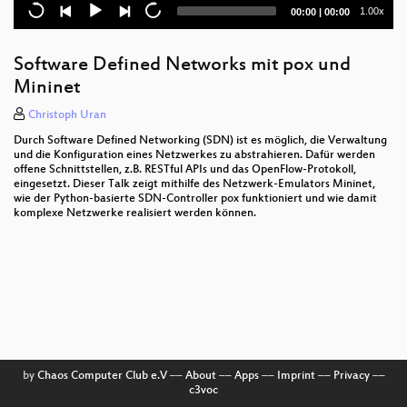
Current
Total
1.00x
00:00
|
00:00
Platzsprecher/DJ mit Open Source
time
duration
[SPONSOR] CI/CD is an UFO!
Software Defined Networks mit pox und
Mininet
Balkonkraftwerk errichten und messen
Christoph Uran
Fooling AI Into Believing Turtles Are Weapons
Durch Software Defined Networking (SDN) ist es möglich, die Verwaltung
und die Konfiguration eines Netzwerkes zu abstrahieren. Dafür werden
Alternative Bedienkonzepte am Beispiel des Oberon
offene Schnittstellen, z.B. RESTful APIs und das OpenFlow-Protokoll,
Systems
eingesetzt. Dieser Talk zeigt mithilfe des Netzwerk-Emulators Mininet,
wie der Python-basierte SDN-Controller pox funktioniert und wie damit
komplexe Netzwerke realisiert werden können.
10 Jahre Open Data in Österreich
by
Chaos Computer Club e.V
––
About
––
Apps
––
Imprint
––
Privacy
––
c3voc