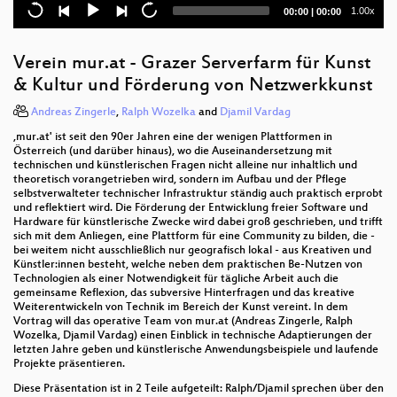
Current
Total
1.00x
00:00
|
00:00
Vim for Everyone
time
duration
Free Software *Is* Sustainable Software
Verein mur.at - Grazer Serverfarm für Kunst
& Kultur und Förderung von Netzwerkkunst
[SPONSOR] BearingPoint Vortrag: Künstliche
Intelligenz - Anwendungen und Trends
Andreas Zingerle
,
Ralph Wozelka
and
Djamil Vardag
‚mur.at' ist seit den 90er Jahren eine der wenigen Plattformen in
Software Defined Networks mit pox und Mininet
Österreich (und darüber hinaus), wo die Auseinandersetzung mit
technischen und künstlerischen Fragen nicht alleine nur inhaltlich und
Enterprise-Backup für KVM, Container und
theoretisch vorangetrieben wird, sondern im Aufbau und der Pflege
physische Server mit Proxmox Backup Server
selbstverwalteter technischer Infrastruktur ständig auch praktisch erprobt
und reflektiert wird. Die Förderung der Entwicklung freier Software und
Hardware für künstlerische Zwecke wird dabei groß geschrieben, und trifft
Your Name Is Invalid!
sich mit dem Anliegen, eine Plattform für eine Community zu bilden, die -
bei weitem nicht ausschließlich nur geografisch lokal - aus Kreativen und
AlekSIS, das freie Schul-Informations-System
Künstler:innen besteht, welche neben dem praktischen Be-Nutzen von
Technologien als einer Notwendigkeit für tägliche Arbeit auch die
Platzsprecher/DJ mit Open Source
gemeinsame Reflexion, das subversive Hinterfragen und das kreative
Weiterentwickeln von Technik im Bereich der Kunst vereint. In dem
Vortrag will das operative Team von mur.at (Andreas Zingerle, Ralph
[SPONSOR] CI/CD is an UFO!
Wozelka, Djamil Vardag) einen Einblick in technische Adaptierungen der
letzten Jahre geben und künstlerische Anwendungsbeispiele und laufende
Balkonkraftwerk errichten und messen
Projekte präsentieren.
Diese Präsentation ist in 2 Teile aufgeteilt: Ralph/Djamil sprechen über den
Fooling AI Into Believing Turtles Are Weapons