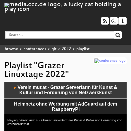
browse
conferences
glt
2022
playlist
Playlist "Grazer
Linuxtage 2022"
Audio
Verein mur.at - Grazer Serverfarm für Kunst &
▶
Player
Kultur und Förderung von Netzwerkkunst
Heimnetz ohne Werbung mit AdGuard auf dem
RaspberryPI
I'll believe it when I see it: Teaching Computer Vision
Playing:
Verein mur.at - Grazer Serverfarm für Kunst & Kultur und Förderung von
Netzwerkkunst
with Visual Programming