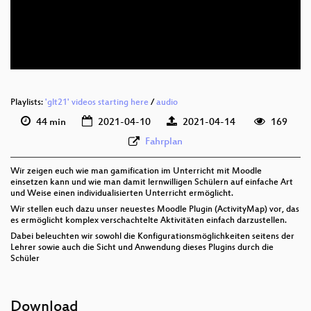
deu 576p (mp4)
deu 576p (webm)
Playlists:
'glt21' videos starting here
/
audio
44 min
2021-04-10
2021-04-14
169
Fahrplan
Wir zeigen euch wie man gamification im Unterricht mit Moodle
einsetzen kann und wie man damit lernwilligen Schülern auf einfache Art
und Weise einen individualisierten Unterricht ermöglicht.
Wir stellen euch dazu unser neuestes Moodle Plugin (ActivityMap) vor, das
es ermöglicht komplex verschachtelte Aktivitäten einfach darzustellen.
Dabei beleuchten wir sowohl die Konfigurationsmöglichkeiten seitens der
Lehrer sowie auch die Sicht und Anwendung dieses Plugins durch die
Schüler
Download