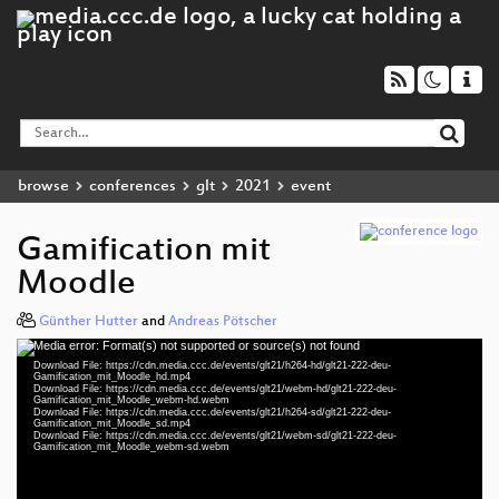
browse
conferences
glt
2021
event
Gamification mit
Moodle
Günther Hutter
and
Andreas Pötscher
Media error: Format(s) not supported or source(s) not found
Video
Download File: https://cdn.media.ccc.de/events/glt21/h264-hd/glt21-222-deu-
Player
Gamification_mit_Moodle_hd.mp4
Download File: https://cdn.media.ccc.de/events/glt21/webm-hd/glt21-222-deu-
Gamification_mit_Moodle_webm-hd.webm
Download File: https://cdn.media.ccc.de/events/glt21/h264-sd/glt21-222-deu-
Gamification_mit_Moodle_sd.mp4
Download File: https://cdn.media.ccc.de/events/glt21/webm-sd/glt21-222-deu-
deu 1080p (mp4)
Gamification_mit_Moodle_webm-sd.webm
deu 1080p (webm)