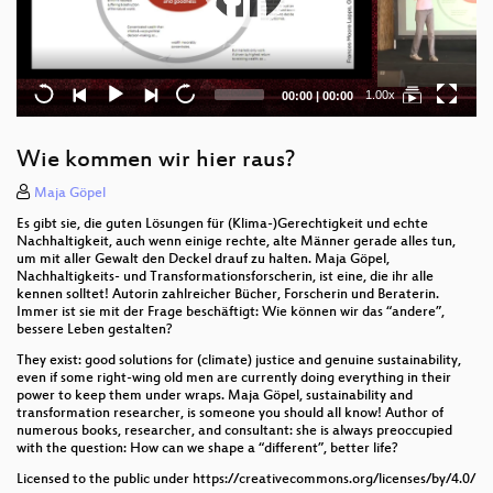
Current
Total
1.00x
00:00
|
00:00
time
duration
Wie kommen wir hier raus?
Maja Göpel
Es gibt sie, die guten Lösungen für (Klima-)Gerechtigkeit und echte
Nachhaltigkeit, auch wenn einige rechte, alte Männer gerade alles tun,
um mit aller Gewalt den Deckel drauf zu halten. Maja Göpel,
Nachhaltigkeits- und Transformationsforscherin, ist eine, die ihr alle
kennen solltet! Autorin zahlreicher Bücher, Forscherin und Beraterin.
Immer ist sie mit der Frage beschäftigt: Wie können wir das “andere”,
bessere Leben gestalten?
They exist: good solutions for (climate) justice and genuine sustainability,
even if some right-wing old men are currently doing everything in their
power to keep them under wraps. Maja Göpel, sustainability and
transformation researcher, is someone you should all know! Author of
numerous books, researcher, and consultant: she is always preoccupied
with the question: How can we shape a “different”, better life?
Licensed to the public under https://creativecommons.org/licenses/by/4.0/