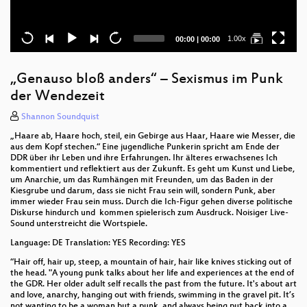
Current
Total
1.00x
00:00
|
00:00
time
duration
„Genauso bloß anders“ – Sexismus im Punk
der Wendezeit
Shannon Soundquist
„Haare ab, Haare hoch, steil, ein Gebirge aus Haar, Haare wie Messer, die
aus dem Kopf stechen.“ Eine jugendliche Punkerin spricht am Ende der
DDR über ihr Leben und ihre Erfahrungen. Ihr älteres erwachsenes Ich
kommentiert und reflektiert aus der Zukunft. Es geht um Kunst und Liebe,
um Anarchie, um das Rumhängen mit Freunden, um das Baden in der
Kiesgrube und darum, dass sie nicht Frau sein will, sondern Punk, aber
immer wieder Frau sein muss. Durch die Ich-Figur gehen diverse politische
Diskurse hindurch und kommen spielerisch zum Ausdruck. Noisiger Live-
Sound unterstreicht die Wortspiele.
Language: DE Translation: YES Recording: YES
“Hair off, hair up, steep, a mountain of hair, hair like knives sticking out of
the head. "A young punk talks about her life and experiences at the end of
the GDR. Her older adult self recalls the past from the future. It's about art
and love, anarchy, hanging out with friends, swimming in the gravel pit. It’s
not wanting to be a woman but a punk, and always being put back into a