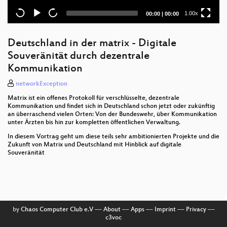
Current
Total
1.00x
00:00
|
00:00
time
duration
Deutschland in der matrix - Digitale
Souveränität durch dezentrale
Kommunikation
networkException
Matrix ist ein offenes Protokoll für verschlüsselte, dezentrale
Kommunikation und findet sich in Deutschland schon jetzt oder zukünftig
an überraschend vielen Orten: Von der Bundeswehr, über Kommunikation
unter Ärzten bis hin zur kompletten öffentlichen Verwaltung.
In diesem Vortrag geht um diese teils sehr ambitionierten Projekte und die
Zukunft von Matrix und Deutschland mit Hinblick auf digitale
Souveränität
by
Chaos Computer Club e.V
––
About
––
Apps
––
Imprint
––
Privacy
––
c3voc