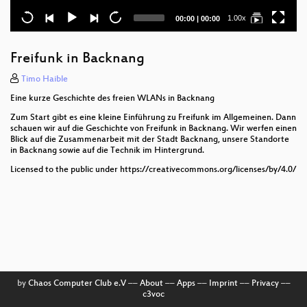
Current
Total
1.00x
00:00
|
00:00
time
duration
Freifunk in Backnang
Timo Haible
Eine kurze Geschichte des freien WLANs in Backnang
Zum Start gibt es eine kleine Einführung zu Freifunk im Allgemeinen. Dann
schauen wir auf die Geschichte von Freifunk in Backnang. Wir werfen einen
Blick auf die Zusammenarbeit mit der Stadt Backnang, unsere Standorte
in Backnang sowie auf die Technik im Hintergrund.
Licensed to the public under https://creativecommons.org/licenses/by/4.0/
by
Chaos Computer Club e.V
––
About
––
Apps
––
Imprint
––
Privacy
––
c3voc