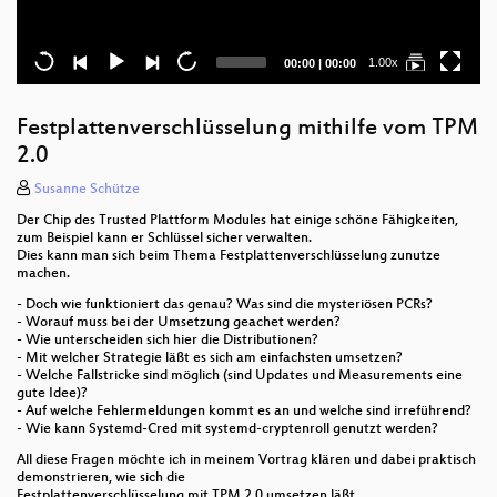
Current
Total
1.00x
00:00
|
00:00
time
duration
Festplattenverschlüsselung mithilfe vom TPM
2.0
Susanne Schütze
Der Chip des Trusted Plattform Modules hat einige schöne Fähigkeiten,
zum Beispiel kann er Schlüssel sicher verwalten.
Dies kann man sich beim Thema Festplattenverschlüsselung zunutze
machen.
- Doch wie funktioniert das genau? Was sind die mysteriösen PCRs?
- Worauf muss bei der Umsetzung geachet werden?
- Wie unterscheiden sich hier die Distributionen?
- Mit welcher Strategie läßt es sich am einfachsten umsetzen?
- Welche Fallstricke sind möglich (sind Updates und Measurements eine
gute Idee)?
- Auf welche Fehlermeldungen kommt es an und welche sind irreführend?
- Wie kann Systemd-Cred mit systemd-cryptenroll genutzt werden?
All diese Fragen möchte ich in meinem Vortrag klären und dabei praktisch
demonstrieren, wie sich die
Festplattenverschlüsselung mit TPM 2.0 umsetzen läßt.