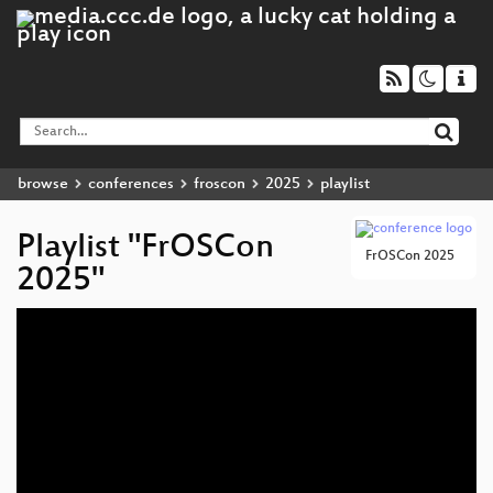
browse
conferences
froscon
2025
playlist
Playlist "FrOSCon
FrOSCon 2025
2025"
Video
Player