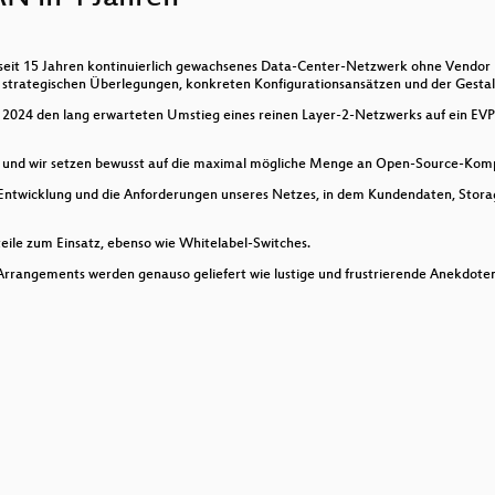
n seit 15 Jahren kontinuierlich gewachsenes Data-Center-Netzwerk ohne Vendor Lo
ware: An Open-source Static Binary Analysis Tool (written 
n strategischen Überlegungen, konkreten Konfigurationsansätzen und der Gestal
e 2024 den lang erwarteten Umstieg eines reinen Layer-2-Netzwerks auf ein E
Container OS?
ine und wir setzen bewusst auf die maximal mögliche Menge an Open-Source-Ko
secure signing environment
ge Entwicklung und die Anforderungen unseres Netzes, in dem Kundendaten, Sto
ile zum Einsatz, ebenso wie Whitelabel-Switches.
Arrangements werden genauso geliefert wie lustige und frustrierende Anekdote
phones
 source IAM?
rastructure Maintenance
ded Container Runtimes