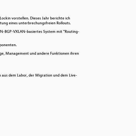
or
decrease
volume.
ckin vorstellen. Dieses Jahr berichte ich
in Rust)
tung eines unterbrechungsfreien Rollouts.
VPN-BGP-VXLAN-basiertes System mit "Routing-
mponenten.
rage, Management und andere Funktionen ihren
n aus dem Labor, der Migration und dem Live-