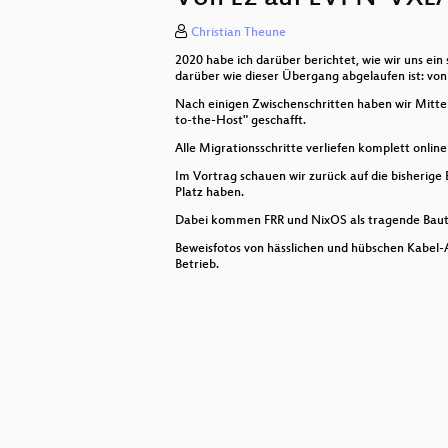
Christian Theune
Shutdown
2020 habe ich darüber berichtet, wie wir uns ei
Finding Bugs in Closed-source Soft
darüber wie dieser Übergang abgelaufen ist: vo
Nach einigen Zwischenschritten haben wir Mitt
Flatcar Linux: what's new in this 
to-the-Host" geschafft.
Alle Migrationsschritte verliefen komplett onl
Boring infrastructure: Building a 
Im Vortrag schauen wir zurück auf die bisheri
Platz haben.
ThinkPads
Dabei kommen FRR und NixOS als tragende Baute
Alt werden mit C++
Beweisfotos von hässlichen und hübschen Kabel-
Betrieb.
eSIM management on Qualcomm 
What’s new in Keycloak, the open
The Government and the Art of Inf
A Comparative Analysis of Embed
In Rust Radikal Refactorn