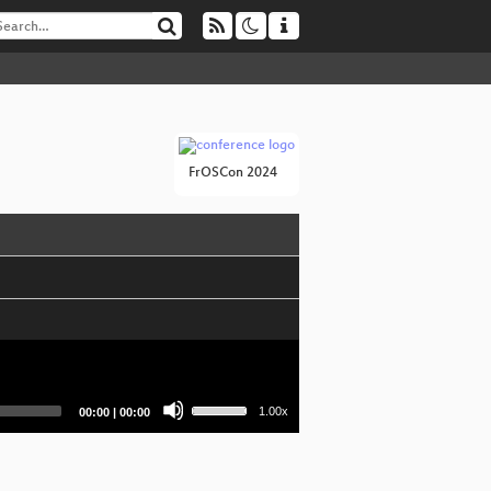
FrOSCon 2024
Use
Current
Total
1.00x
00:00
|
00:00
Up/Down
time
duration
Arrow
keys
to
increase