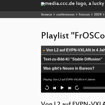
browse
conferences
froscon
2024
Playlist "FrOSC
Audio
Von L2 auf EVPN-VXLAN in 4 Ja
▶
Player
Text-zu-Bild-KI “Stable Diffusion”
Was gibt's Neues in Bareos?
Enterprise Mail-Security mit Open
Playing:
Von L2 auf EVPN-VXLAN in 4 Jahren
WLAN mit ESP-NOW
Manjaro's Weg in die Zukunft
Von L2 auf EVPN-VXLA
Eine mini SPS für die Heimautomat