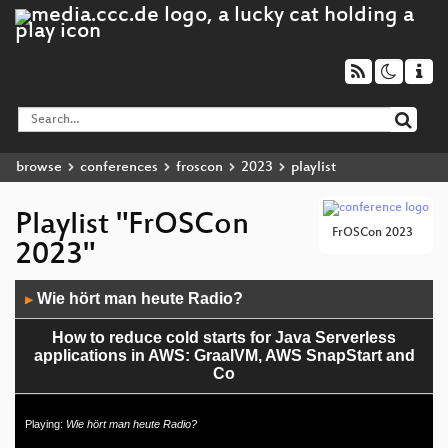
browse
conferences
froscon
2023
playlist
Playlist "FrOSCon
FrOSCon 2023
2023"
Audio
Wie hört man heute Radio?
▶
Player
How to reduce cold starts for Java Serverless
applications in AWS: GraalVM, AWS SnapStart and
Co
crinit - an embedded, security-aware init system
Playing:
Wie hört man heute Radio?