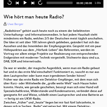
Oxidizing the Arch Linux packaging infrastructure
Current
Total
1.00x
00:00
|
00:00
time
duration
FLOSS von und in der öffentlichen Verwaltung
Wie hört man heute Radio?
Haralds Basteleien
Uwe Berger
"Früher oder später erwisch ich euch alle!"
„Radiohören“ gehört auch heute noch zu einem der beliebtesten
Unterhaltungs- und Informationsmedien. In fast jedem Haushalt steht
openSUSE Jeopardy
mindestens ein Radio, welches 2/3 der Deutschen meist täglich anschalten.
Die Idee ist seit über 100 Jahren gleich geblieben, geändert hat sich das
Aussehen und das Innenleben der Empfangsgeräte. Gespickt mit ein paar
State of the Union: Das Open-Source Jahr 2023
Höhepunkten aus dem „Hörfunk-Leben“ des Referenten, werden im
Vortrag vor allem einige Projekte zur Realisierung von entsprechenden
The PHP Stack’s Supply Chain
Endgeräten mit moderner Technik vorgestellt. Stichworte dazu sind u.a.
DAB, SDR und Internetradio.
Open-Source-ERP kivitendo im Einsatz bei KIX
Da war er wieder, der magische Augenblick, wenn man ein Radio gebaut
hat und es das erste Mal einschaltet! Funktioniert es, rauscht es nur aus
Linux Host Security
dem Lautsprecher oder kann man irgendeinen Sender hören?
Früher war das erste Radio ein Detektor-Empfänger, mit dem man sich
über Kurz- oder Mittelwelle die „große weite Welt“ nach Hause holen
Satisfiability Modulo Theories
konnte. Heute, wie gerade geschehen, besorgt man sich eine Hand voll
Spezialschaltkreise, Widerstände und Kondensatoren, verbindet diese auf
Smartes Smart Home mit Home Assistant
geeignete Art und Weise, schließt einen Lautsprecher und eine Batterie an
→ fertig ist ein UKW-Radio.
Zwischen „früher“ und „heute“ liegen bei mir fast fünf Jahrzehnte, in
Jetzt bin ich Engineering Manager
denen sich in Sachen „Radio“ viel getan hat. Mit einem Detektor-