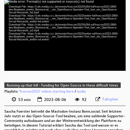
Media error: Format(s) not supported or source(s) not found
Video
Download File: https://cdn.media.ccc.de/events/froscon/2023/h264-hd/froscon2023-2860-
Player
deu-Beabeeio_meets_Bonnsocial_-_ein_OpenSource-Spenden-Tool_fuer_ein_OpenSource-
Social-Netzwork_hd.mp4
Download File: https://cdn.media.ccc.de/events/froscon/2023/webm-hd/froscon2023-2860-
deu-Beabeeio_meets_Bonnsocial_-_ein_OpenSource-Spenden-Tool_fuer_ein_OpenSource-
Social-Netzwork_webm-hd.webm
Download File: https://cdn.media.ccc.de/events/froscon/2023/h264-sd/froscon2023-2860-
deu-Beabeeio_meets_Bonnsocial_-_ein_OpenSource-Spenden-Tool_fuer_ein_OpenSource-
deu 1080p (mp4)
Social-Netzwork_sd.mp4
Download File: https://cdn.media.ccc.de/events/froscon/2023/webm-sd/froscon2023-2860-
deu 1080p (webm)
deu-Beabeeio_meets_Bonnsocial_-_ein_OpenSource-Spenden-Tool_fuer_ein_OpenSource-
Social-Netzwork_webm-sd.webm
deu 576p (mp4)
deu 576p (webm)
Running up that hill - Funding for Open Source in these difficult times
Playlists:
'froscon2023' videos starting here
/
audio
Fahrplan
53 min
2023-08-06
92
Sascha Foerster betreibt die Mastodon-Instanz Bonn.social. Seit letztem
Jahr nutzt er das Open-Source-Tool beabee, um eine zahlende Supporter-
Community aufzubauen und an der Weiterentwicklung der Plattform zu
beteiligen. In diesem Tutorial erklärt Sascha das Tool und warum er es