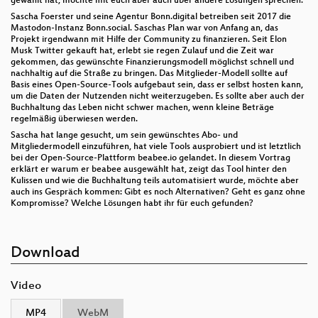
gewählt hat, möchte mit euch aber auch über andere Lösungen sprechen.
Sascha Foerster und seine Agentur Bonn.digital betreiben seit 2017 die
Mastodon-Instanz Bonn.social. Saschas Plan war von Anfang an, das
Projekt irgendwann mit Hilfe der Community zu finanzieren. Seit Elon
Musk Twitter gekauft hat, erlebt sie regen Zulauf und die Zeit war
gekommen, das gewünschte Finanzierungsmodell möglichst schnell und
nachhaltig auf die Straße zu bringen. Das Mitglieder-Modell sollte auf
Basis eines Open-Source-Tools aufgebaut sein, dass er selbst hosten kann,
um die Daten der Nutzenden nicht weiterzugeben. Es sollte aber auch der
Buchhaltung das Leben nicht schwer machen, wenn kleine Beträge
regelmäßig überwiesen werden.
Sascha hat lange gesucht, um sein gewünschtes Abo- und
Mitgliedermodell einzuführen, hat viele Tools ausprobiert und ist letztlich
bei der Open-Source-Plattform beabee.io gelandet. In diesem Vortrag
erklärt er warum er beabee ausgewählt hat, zeigt das Tool hinter den
Kulissen und wie die Buchhaltung teils automatisiert wurde, möchte aber
auch ins Gespräch kommen: Gibt es noch Alternativen? Geht es ganz ohne
Kompromisse? Welche Lösungen habt ihr für euch gefunden?
Download
Video
MP4
WebM