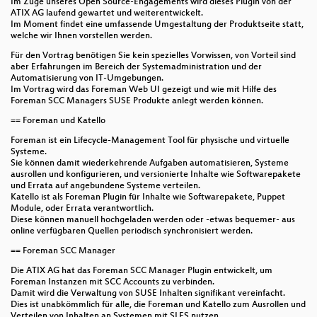
Im Zuge unseres Open Source-Engagements wird dieses Plugin von der
ATIX AG laufend gewartet und weiterentwickelt.
Im Moment findet eine umfassende Umgestaltung der Produktseite statt,
REUSE: Indicating licence and copyright
welche wir Ihnen vorstellen werden.
information has never been easier
Für den Vortrag benötigen Sie kein spezielles Vorwissen, von Vorteil sind
Checkliste für Universaldilettanten
aber Erfahrungen im Bereich der Systemadministration und der
Automatisierung von IT-Umgebungen.
Im Vortrag wird das Foreman Web UI gezeigt und wie mit Hilfe des
Datenschutzgrundsätze bei der Softwarentwicklung
Foreman SCC Managers SUSE Produkte anlegt werden können.
und Verarbeitung von personenbezogenen Daten
== Foreman und Katello
An overview of Ignition - a one-time provisioning
Foreman ist ein Lifecycle-Management Tool für physische und virtuelle
software
Systeme.
Sie können damit wiederkehrende Aufgaben automatisieren, Systeme
ausrollen und konfigurieren, und versionierte Inhalte wie Softwarepakete
CI First
und Errata auf angebundene Systeme verteilen.
Katello ist als Foreman Plugin für Inhalte wie Softwarepakete, Puppet
Geo-redundant Failover with MARS, Now and in
Module, oder Errata verantwortlich.
Future
Diese können manuell hochgeladen werden oder -etwas bequemer- aus
online verfügbaren Quellen periodisch synchronisiert werden.
Testing software on multiple Linux distributions
== Foreman SCC Manager
Der eigene digitale (offline) Sprachassistent - ein
Die ATIX AG hat das Foreman SCC Manager Plugin entwickelt, um
Foreman Instanzen mit SCC Accounts zu verbinden.
langer Weg....
Damit wird die Verwaltung von SUSE Inhalten signifikant vereinfacht.
Dies ist unabkömmlich für alle, die Foreman und Katello zum Ausrollen und
Zusammenarbeit mit Open Source Projekten
Verteilen von Inhalten an Systemen mit SLES nutzen.