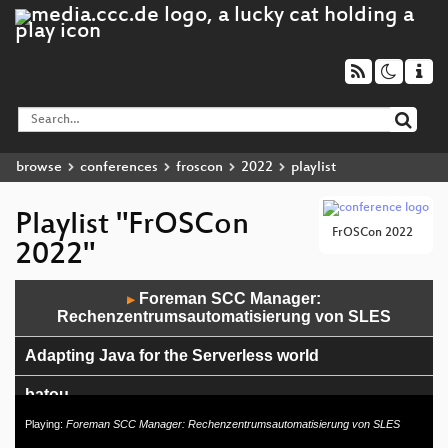
browse
conferences
froscon
2022
playlist
Playlist "FrOSCon
FrOSCon 2022
2022"
Audio
Foreman SCC Manager:
▶
Player
Rechenzentrumsautomatisierung von SLES
Adapting Java for the Serverless world
batou
Playing:
Foreman SCC Manager: Rechenzentrumsautomatisierung von SLES
Troubleshooting (Enterprise) Web Applikationen mit