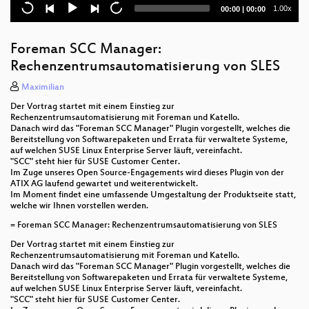
OpenSource Tools
Current
Total
1.00x
00:00
|
00:00
time
duration
Fileserver online
Foreman SCC Manager:
LOWA or how we managed to run LibreOffice in your
Rechenzentrumsautomatisierung von SLES
browser (WASM edition)
Maximilian
The Small Device C Compiler
Der Vortrag startet mit einem Einstieg zur
Rechenzentrumsautomatisierung mit Foreman und Katello.
State of the Edu
Danach wird das "Foreman SCC Manager" Plugin vorgestellt, welches die
Bereitstellung von Softwarepaketen und Errata für verwaltete Systeme,
State of the Union: Das Open-Source Jahr 2022
auf welchen SUSE Linux Enterprise Server läuft, vereinfacht.
"SCC" steht hier für SUSE Customer Center.
Im Zuge unseres Open Source-Engagements wird dieses Plugin von der
Vintage programming: an archaeological journey
ATIX AG laufend gewartet und weiterentwickelt.
into the past
Im Moment findet eine umfassende Umgestaltung der Produktseite statt,
welche wir Ihnen vorstellen werden.
Tui Widgets
= Foreman SCC Manager: Rechenzentrumsautomatisierung von SLES
Still not Superheroes
Der Vortrag startet mit einem Einstieg zur
Rechenzentrumsautomatisierung mit Foreman und Katello.
Danach wird das "Foreman SCC Manager" Plugin vorgestellt, welches die
Paketformate der Zukunft?
Bereitstellung von Softwarepaketen und Errata für verwaltete Systeme,
auf welchen SUSE Linux Enterprise Server läuft, vereinfacht.
Parallelisierung von Algorithmen für die
"SCC" steht hier für SUSE Customer Center.
Semantische Suche mit CUDA