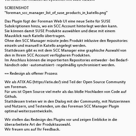
SCREENSHOT
Is there hope for Linux on smartphones?
"foreman_scc_manager_list_of_suse_products_in_katello.png"
Begrüßung durch Prof. Dr. Jürgen Bode,
Das Plugin fügt der Foreman Web UI eine neue Seite für SUSE
Subskriptionen hinzu, wo ein SCC Account hinterlegt werden kann.
Vizepräsident Internationalisierung und Diversität
Sie können damit SUSE Produkte auswählen und diese mit einem
Mausklick nach Katello übertragen.
Mit Pull Requests arbeiten
Ohne den SCC Manager müsste jedes Produkt inklusive den Repositories
einzeln und manuell in Katello angelegt werden.
Wie man 20 Frontends über eine API versorgt
Stattdessen gibt es mit dem SCC Manager eine graphische Auswahl von
den in Ihrem SCC Account verfügbaren Produkten.
Im Anschluss können die importierten Repositories entweder -bei Bedarf-
Zero-Touch Kubernetes: Vollautomatisierte
händisch oder -automatisiert- regelmäßig synchronisiert werden.
Infrastruktur mit Flatcar Container Linux.
== Redesign als offener Prozess
Patterns & Anti-Patterns bei der Automatisierung mit
Wir als ATIX AG (https://atix.de/) sind Teil der Open Source Community
Ansible
um Foreman.
Für uns ist Open Source viel mehr als das bloße Hochladen von Code auf
[Keynote] Digitale Souveränität – Verzweifeln oder
Github.
Stattdessen treten wir in den Dialog mit der Community, mit Nutzerinnen
Handeln?
und Nutzern, und Testenden, um das Foreman SCC Manager Plugin
optimal weiterzuentwickeln.
Fediverse und Selbstorganisation
Wir stellen das Redesign des Plugins vor und zeigen Einblicke in die
überarbeitete Art der Produktauswahl.
MicroPython: BootOps mit mynit und ChatOps mit
Wir freuen uns auf Ihr Feedback.
mytrix