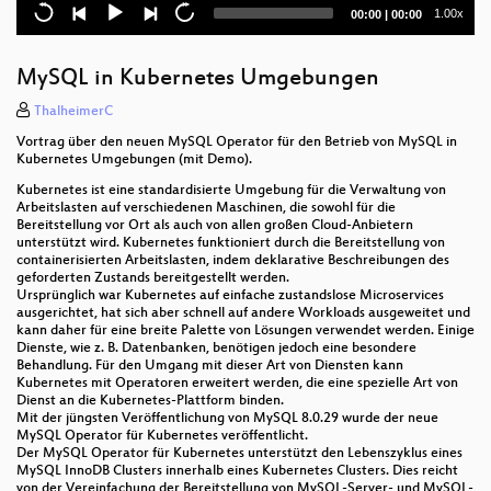
Gamification und Crowdsourcing
Current
Total
1.00x
00:00
|
00:00
time
duration
The 'SUASecLab' Virtual Laboratory
MySQL in Kubernetes Umgebungen
How to solve data minimization in your SQL
database
ThalheimerC
Vortrag über den neuen MySQL Operator für den Betrieb von MySQL in
Multi Cloud mit Terraform – Eine Einführung
Kubernetes Umgebungen (mit Demo).
Kubernetes ist eine standardisierte Umgebung für die Verwaltung von
Automatisierung im Cyberspace
Arbeitslasten auf verschiedenen Maschinen, die sowohl für die
Bereitstellung vor Ort als auch von allen großen Cloud-Anbietern
Monitoring wie es 2022 sein sollte
unterstützt wird. Kubernetes funktioniert durch die Bereitstellung von
containerisierten Arbeitslasten, indem deklarative Beschreibungen des
geforderten Zustands bereitgestellt werden.
Machine Learning + Graph Databases for Better
Ursprünglich war Kubernetes auf einfache zustandslose Microservices
Recommendations
ausgerichtet, hat sich aber schnell auf andere Workloads ausgeweitet und
kann daher für eine breite Palette von Lösungen verwendet werden. Einige
Wie die Eisenbahn aus Fehlern lernt und dabei IT-
Dienste, wie z. B. Datenbanken, benötigen jedoch eine besondere
Sicherheit erhält
Behandlung. Für den Umgang mit dieser Art von Diensten kann
Kubernetes mit Operatoren erweitert werden, die eine spezielle Art von
Dienst an die Kubernetes-Plattform binden.
SageMath Examples from the CrypTool Book
Mit der jüngsten Veröffentlichung von MySQL 8.0.29 wurde der neue
MySQL Operator für Kubernetes veröffentlicht.
Systemkonfiguration mit Puppet
Der MySQL Operator für Kubernetes unterstützt den Lebenszyklus eines
MySQL InnoDB Clusters innerhalb eines Kubernetes Clusters. Dies reicht
von der Vereinfachung der Bereitstellung von MySQL-Server- und MySQL-