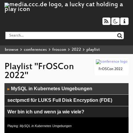
browse
conferences
froscon
2022
playlist
Playlist "FrOSCon
FrOSCon 2022
2022"
Audio
MySQL in Kubernetes Umgebungen
▶
Player
sectpmctl für LUKS Full Disk Encryption (FDE)
Wer bin ich und wenn ja wie viele?
This is the way - Holistic (Network) Automation
Playing:
MySQL in Kubernetes Umgebungen