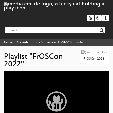
browse
conferences
froscon
2022
playlist
Playlist "FrOSCon
FrOSCon 2022
2022"
Video
Player