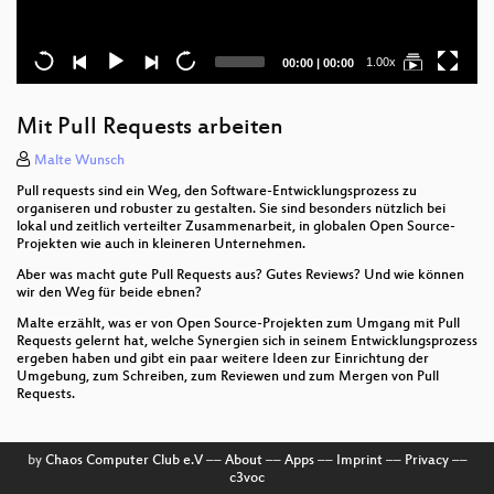
Current
Total
1.00x
00:00
|
00:00
time
duration
Mit Pull Requests arbeiten
Malte Wunsch
Pull requests sind ein Weg, den Software-Entwicklungsprozess zu
organiseren und robuster zu gestalten. Sie sind besonders nützlich bei
lokal und zeitlich verteilter Zusammenarbeit, in globalen Open Source-
Projekten wie auch in kleineren Unternehmen.
Aber was macht gute Pull Requests aus? Gutes Reviews? Und wie können
wir den Weg für beide ebnen?
Malte erzählt, was er von Open Source-Projekten zum Umgang mit Pull
Requests gelernt hat, welche Synergien sich in seinem Entwicklungsprozess
ergeben haben und gibt ein paar weitere Ideen zur Einrichtung der
Umgebung, zum Schreiben, zum Reviewen und zum Mergen von Pull
Requests.
by
Chaos Computer Club e.V
––
About
––
Apps
––
Imprint
––
Privacy
––
c3voc