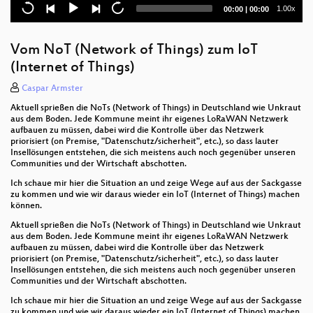
digitalisierte Büro
Current
Total
1.00x
00:00
|
00:00
time
duration
Wenn Geeks online präsentieren
Vom NoT (Network of Things) zum IoT
Shutdown
(Internet of Things)
Eliminating the database bottleneck for proper
Caspar Armster
horizontal scalability
Aktuell sprießen die NoTs (Network of Things) in Deutschland wie Unkraut
aus dem Boden. Jede Kommune meint ihr eigenes LoRaWAN Netzwerk
Infrastructure Review
aufbauen zu müssen, dabei wird die Kontrolle über das Netzwerk
priorisiert (on Premise, "Datenschutz/sicherheit", etc.), so dass lauter
The Changing Landscape of Open Source
Insellösungen entstehen, die sich meistens auch noch gegenüber unseren
Databases
Communities und der Wirtschaft abschotten.
Ich schaue mir hier die Situation an und zeige Wege auf aus der Sackgasse
5 kinds of NoSQL
zu kommen und wie wir daraus wieder ein IoT (Internet of Things) machen
können.
Open Source und die EU
Aktuell sprießen die NoTs (Network of Things) in Deutschland wie Unkraut
aus dem Boden. Jede Kommune meint ihr eigenes LoRaWAN Netzwerk
Remote control? How to organize work in Corona
aufbauen zu müssen, dabei wird die Kontrolle über das Netzwerk
times and what we can learn from Open Source
priorisiert (on Premise, "Datenschutz/sicherheit", etc.), so dass lauter
communities.
Insellösungen entstehen, die sich meistens auch noch gegenüber unseren
Communities und der Wirtschaft abschotten.
God does not play dice!
Ich schaue mir hier die Situation an und zeige Wege auf aus der Sackgasse
zu kommen und wie wir daraus wieder ein IoT (Internet of Things) machen