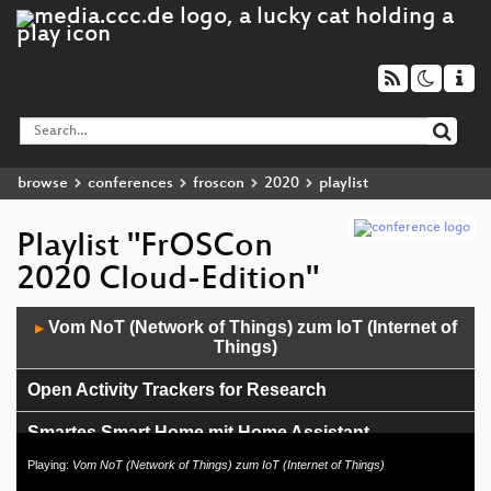
browse
conferences
froscon
2020
playlist
Playlist "FrOSCon
2020 Cloud-Edition"
Audio
Vom NoT (Network of Things) zum IoT (Internet of
▶
Player
Things)
Open Activity Trackers for Research
Smartes Smart Home mit Home Assistant
Playing:
Vom NoT (Network of Things) zum IoT (Internet of Things)
ODF, PDF & LibreOffice - Workflows fürs