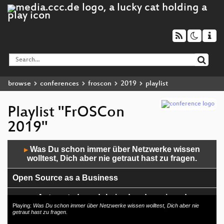
browse
conferences
froscon
2019
playlist
Playlist "FrOSCon
2019"
Audio
Was Du schon immer über Netzwerke wissen
▶
Player
wolltest, Dich aber nie getraut hast zu fragen.
Open Source as a Business
Automated, modularized and versioned
infrastructure with Terraform and Terragrunt
Playing:
Was Du schon immer über Netzwerke wissen wolltest, Dich aber nie
getraut hast zu fragen.