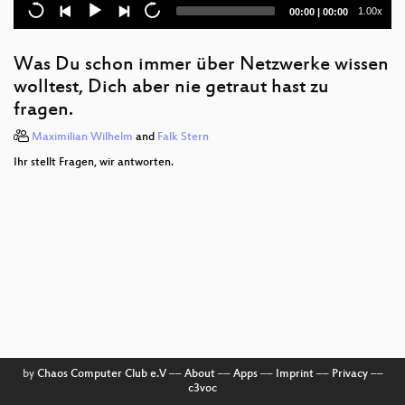
MariaDB and MySQL — what statistics optimizer
Current
Total
1.00x
00:00
|
00:00
needs
time
duration
Usability Testing
Was Du schon immer über Netzwerke wissen
wolltest, Dich aber nie getraut hast zu
Security in open source projects
fragen.
Praxiseinstieg in Prometheus
Maximilian Wilhelm
and
Falk Stern
Easy Geo-redundant Failover with MARS and
Ihr stellt Fragen, wir antworten.
systemd
Dinge, die man nicht mit Git tun sollte
Barrierefreie Webseiten - für wen eigentlich?
Kafka on Kubernetes
MySQL Best Practices - In 8 Schritten zur
optimierten Datenbank!
Digitale Freiheit in der Schule
by
Chaos Computer Club e.V
––
About
––
Apps
––
Imprint
––
Privacy
––
c3voc
Die DSGVO als Chance nutzen