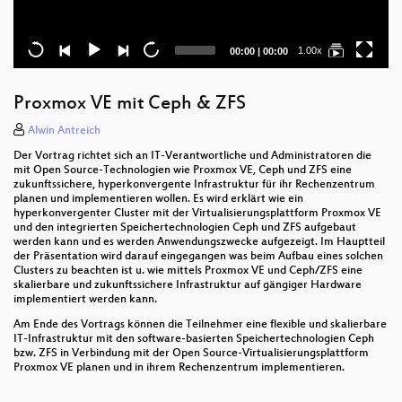
Current
Total
1.00x
00:00
|
00:00
time
duration
Proxmox VE mit Ceph & ZFS
Alwin Antreich
Der Vortrag richtet sich an IT-Verantwortliche und Administratoren die
mit Open Source-Technologien wie Proxmox VE, Ceph und ZFS eine
zukunftssichere, hyperkonvergente Infrastruktur für ihr Rechenzentrum
planen und implementieren wollen. Es wird erklärt wie ein
hyperkonvergenter Cluster mit der Virtualisierungsplattform Proxmox VE
und den integrierten Speichertechnologien Ceph und ZFS aufgebaut
werden kann und es werden Anwendungszwecke aufgezeigt. Im Hauptteil
der Präsentation wird darauf eingegangen was beim Aufbau eines solchen
Clusters zu beachten ist u. wie mittels Proxmox VE und Ceph/ZFS eine
skalierbare und zukunftssichere Infrastruktur auf gängiger Hardware
implementiert werden kann.
Am Ende des Vortrags können die Teilnehmer eine flexible und skalierbare
IT-Infrastruktur mit den software-basierten Speichertechnologien Ceph
bzw. ZFS in Verbindung mit der Open Source-Virtualisierungsplattform
Proxmox VE planen und in ihrem Rechenzentrum implementieren.