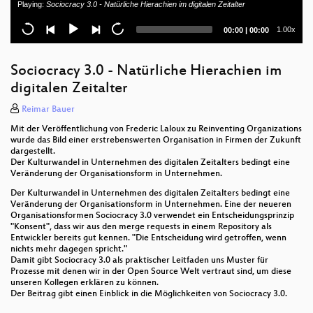
Playing:
Sociocracy 3.0 - Natürliche Hierachien im digitalen Zeitalter
Statische Codeprüfung
Current
Total
1.00x
00:00
|
00:00
Ghidra - An Open Source Reverse Engineering Tool
time
duration
Was Du schon immer über Netzwerke wissen
Sociocracy 3.0 - Natürliche Hierachien im
wolltest, Dich aber nie getraut hast zu fragen.
digitalen Zeitalter
Open Source as a Business
Reimar Bauer
Mit der Veröffentlichung von Frederic Laloux zu Reinventing Organizations
Automated, modularized and versioned
wurde das Bild einer erstrebenswerten Organisation in Firmen der Zukunft
infrastructure with Terraform and Terragrunt
dargestellt.
Der Kulturwandel in Unternehmen des digitalen Zeitalters bedingt eine
MariaDB and MySQL — what statistics optimizer
Veränderung der Organisationsform in Unternehmen.
needs
Der Kulturwandel in Unternehmen des digitalen Zeitalters bedingt eine
Veränderung der Organisationsform in Unternehmen. Eine der neueren
Usability Testing
Organisationsformen Sociocracy 3.0 verwendet ein Entscheidungsprinzip
"Konsent", dass wir aus den merge requests in einem Repository als
Entwickler bereits gut kennen. "Die Entscheidung wird getroffen, wenn
Security in open source projects
nichts mehr dagegen spricht."
Damit gibt Sociocracy 3.0 als praktischer Leitfaden uns Muster für
Praxiseinstieg in Prometheus
Prozesse mit denen wir in der Open Source Welt vertraut sind, um diese
unseren Kollegen erklären zu können.
Easy Geo-redundant Failover with MARS and
Der Beitrag gibt einen Einblick in die Möglichkeiten von Sociocracy 3.0.
systemd