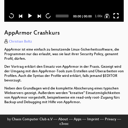
Current
Total
1.00x
00:00
|
00:00
time
duration
AppArmor Crashkurs
Christian Boltz
AppArmor ist eine einfach zu benutzende Linux-Sicherheitssoftware, die
Programmen nur das erlaubt, was sie laut ihrer Security Policy, genannt
Profil, dürfen.
Der Vortrag erklärt den Einsatz von AppArmor in der Praxis. Gezeigt wird
der Umgang mit den AppArmor-Tools zum Erstellen und Überarbeiten von
Profilen. Auch die Syntax der Profile wird erklärt, falls jemand $EDITOR
bevorzugt.
Neben den Grundlagen wird die komplette Absicherung eines typischen
Webservers gezeigt. Außerdem werden "kreative" Einsatzmöglichkeiten
von AppArmor vorgestellt, beispielsweise ein read-only root-Zugang fürs
Backup und Debugging mit Hilfe von AppArmor.
by
Chaos Computer Club e.V
––
About
––
Apps
––
Imprint
––
Privacy
––
c3voc