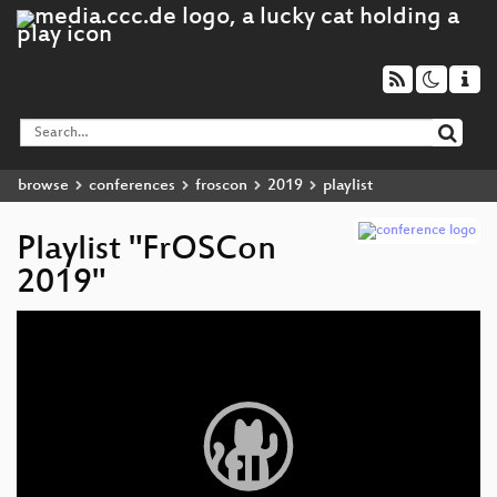
browse
conferences
froscon
2019
playlist
Playlist "FrOSCon
2019"
Video
Player