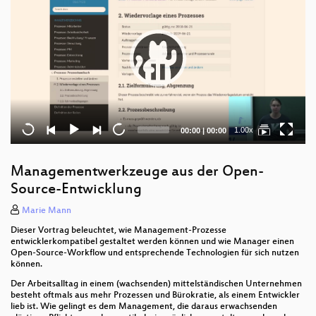
Current
Total
1.00x
00:00
|
00:00
time
duration
Managementwerkzeuge aus der Open-
Source-Entwicklung
Marie Mann
Dieser Vortrag beleuchtet, wie Management-Prozesse
entwicklerkompatibel gestaltet werden können und wie Manager einen
Open-Source-Workflow und entsprechende Technologien für sich nutzen
können.
Der Arbeitsalltag in einem (wachsenden) mittelständischen Unternehmen
besteht oftmals aus mehr Prozessen und Bürokratie, als einem Entwickler
lieb ist. Wie gelingt es dem Management, die daraus erwachsenden