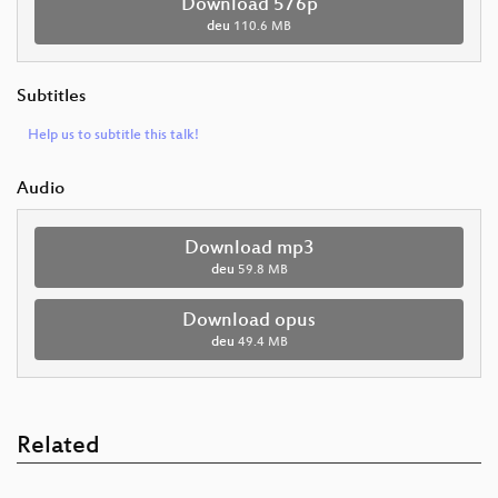
Download 576p
deu
110.6 MB
Subtitles
Help us to subtitle this talk!
Audio
Download mp3
deu
59.8 MB
Download opus
deu
49.4 MB
Related