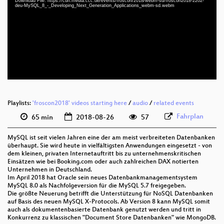
Download File: https://cdn.media.ccc.de/events/froscon/2018/webm-sd/froscon2018-2202-
deu 1080p (mp4)
deu-MySQL_8_-_Developing_Next_Generation_Applications_webm-sd.webm
deu 1080p (webm)
deu 576p (mp4)
deu 576p (webm)
Playlists:
'froscon2018' videos starting here
/
audio
/
related events
Fahrplan
65 min
2018-08-26
57
MySQL ist seit vielen Jahren eine der am meist verbreiteten Datenbanken
überhaupt. Sie wird heute in vielfältigsten Anwendungen eingesetzt - von
dem kleinen, privaten Internetauftritt bis zu unternehmenskritischen
Einsätzen wie bei Booking.com oder auch zahlreichen DAX notierten
Unternehmen in Deutschland.
Im April 2018 hat Oracle sein neues Datenbankmanagementsystem
MySQL 8.0 als Nachfolgeversion für die MySQL 5.7 freigegeben.
Die größte Neuerung betrifft die Unterstützung für NoSQL Datenbanken
auf Basis des neuen MySQL X-Protocols. Ab Version 8 kann MySQL somit
auch als dokumentenbasierte Datenbank genutzt werden und tritt in
Konkurrenz zu klassischen "Document Store Datenbanken" wie MongoDB.