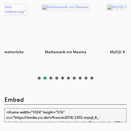
tiefmütterliche
Mathematik mit Maxima
MySQL 8 - Th
n…
Embed