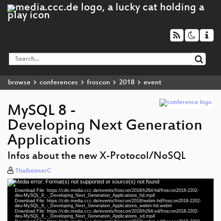
browse
conferences
froscon
2018
event
MySQL 8 -
Developing Next Generation
Applications
Infos about the new X-Protocol/NoSQL
ThalheimerC
Media error: Format(s) not supported or source(s) not found
Video
Download File: https://cdn.media.ccc.de/events/froscon/2018/h264-hd/froscon2018-2202-
Player
deu-MySQL_8_-_Developing_Next_Generation_Applications_hd.mp4
Download File: https://cdn.media.ccc.de/events/froscon/2018/webm-hd/froscon2018-2202-
deu-MySQL_8_-_Developing_Next_Generation_Applications_webm-hd.webm
Download File: https://cdn.media.ccc.de/events/froscon/2018/h264-sd/froscon2018-2202-
deu-MySQL_8_-_Developing_Next_Generation_Applications_sd.mp4