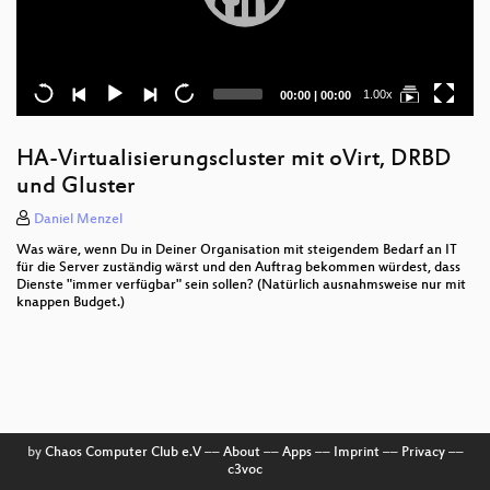
Current
Total
1.00x
00:00
|
00:00
time
duration
HA-Virtualisierungscluster mit oVirt, DRBD
und Gluster
Daniel Menzel
Was wäre, wenn Du in Deiner Organisation mit steigendem Bedarf an IT
für die Server zuständig wärst und den Auftrag bekommen würdest, dass
Dienste "immer verfügbar" sein sollen? (Natürlich ausnahmsweise nur mit
knappen Budget.)
by
Chaos Computer Club e.V
––
About
––
Apps
––
Imprint
––
Privacy
––
c3voc