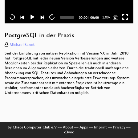
Current
Total
1.00x
00:00
|
00:00
time
duration
PostgreSQL in der Praxis
Michael Banck
Seit der Einführung von nativer Replikation mit Version 9.0 im Jahr 2010
hat PostgreSQL mit jeder neuen Version Verbesserungen und weitere
Möglichkeiten bei der Replikation im Speziellen als auch in anderen
Bereichen im Allgemeinen erhalten. Durch die traditionell umfangreiche
Abdeckung von SQL-Features und Anbindungen an verschiedene
Programmiersprachen, das inzwischen eingeführte Erweiterungs-System
sowie die Zusammenarbeit mit externen Projekten ist heutzutage ein
stabiler, performanter und auch hochverfügbarer Betrieb von
Unternehmens-kritischen Datenbanken möglich.
by
Chaos Computer Club e.V
––
About
––
Apps
––
Imprint
––
Privacy
––
c3voc