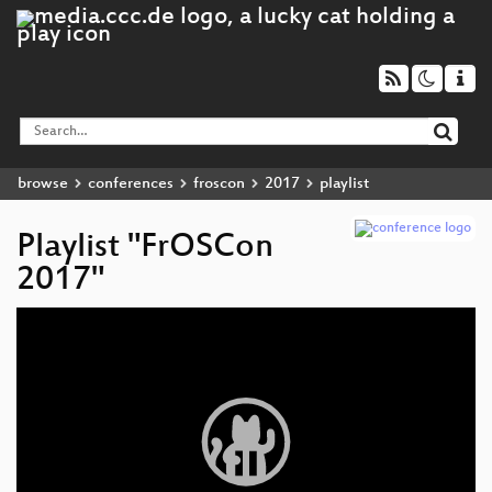
browse
conferences
froscon
2017
playlist
Playlist "FrOSCon
2017"
Video
Player