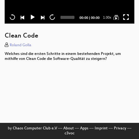
Current
Total
1.00x
00:00
|
00:00
time
duration
Clean Code
Roland Golla
Welches sind die ersten Schritte in einem bestehenden Projekt, um
mithilfe von Clean Code die Software-Qualität zu steigern?
by
Chaos Computer Club e.V
––
About
––
Apps
––
Imprint
––
Privacy
––
c3voc