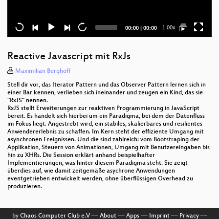
Current
Total
1.00x
00:00
|
00:00
time
duration
Reactive Javascript mit RxJs
Maximilian Berghoff
Stell dir vor, das Iterator Pattern und das Observer Pattern lernen sich in
einer Bar kennen, verlieben sich ineinander und zeugen ein Kind, das sie
“RxJS” nennen.
RxJS stellt Erweiterungen zur reaktiven Programmierung in JavaScript
bereit. Es handelt sich hierbei um ein Paradigma, bei dem der Datenfluss
im Fokus liegt. Angestrebt wird, ein stabiles, skalierbares und resilientes
Anwendererlebnis zu schaffen. Im Kern steht der effiziente Umgang mit
asynchronen Ereignissen. Und die sind zahlreich: vom Bootstraping der
Applikation, Steuern von Animationen, Umgang mit Benutzereingaben bis
hin zu XHRs. Die Session erklärt anhand beispielhafter
Implementierungen, was hinter diesem Paradigma steht. Sie zeigt
überdies auf, wie damit zeitgemäße asychrone Anwendungen
eventgetrieben entwickelt werden, ohne überflüssigen Overhead zu
produzieren.
by
Chaos Computer Club e.V
––
About
––
Apps
––
Imprint
––
Privacy
––