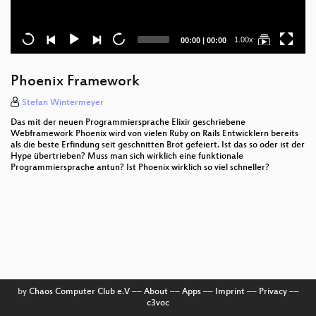
Current
Total
1.00x
00:00
|
00:00
time
duration
Phoenix Framework
Stefan Wintermeyer
Das mit der neuen Programmiersprache Elixir geschriebene
Webframework Phoenix wird von vielen Ruby on Rails Entwicklern bereits
als die beste Erfindung seit geschnitten Brot gefeiert. Ist das so oder ist der
Hype übertrieben? Muss man sich wirklich eine funktionale
Programmiersprache antun? Ist Phoenix wirklich so viel schneller?
by
Chaos Computer Club e.V
––
About
––
Apps
––
Imprint
––
Privacy
––
c3voc