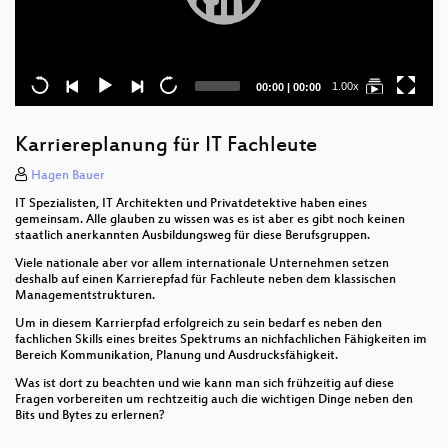
Current
Total
1.00x
00:00
|
00:00
time
duration
Karriereplanung für IT Fachleute
Hagen Bauer
IT Spezialisten, IT Architekten und Privatdetektive haben eines
gemeinsam. Alle glauben zu wissen was es ist aber es gibt noch keinen
staatlich anerkannten Ausbildungsweg für diese Berufsgruppen.
Viele nationale aber vor allem internationale Unternehmen setzen
deshalb auf einen Karrierepfad für Fachleute neben dem klassischen
Managementstrukturen.
Um in diesem Karrierpfad erfolgreich zu sein bedarf es neben den
fachlichen Skills eines breites Spektrums an nichfachlichen Fähigkeiten im
Bereich Kommunikation, Planung und Ausdrucksfähigkeit.
Was ist dort zu beachten und wie kann man sich frühzeitig auf diese
Fragen vorbereiten um rechtzeitig auch die wichtigen Dinge neben den
Bits und Bytes zu erlernen?