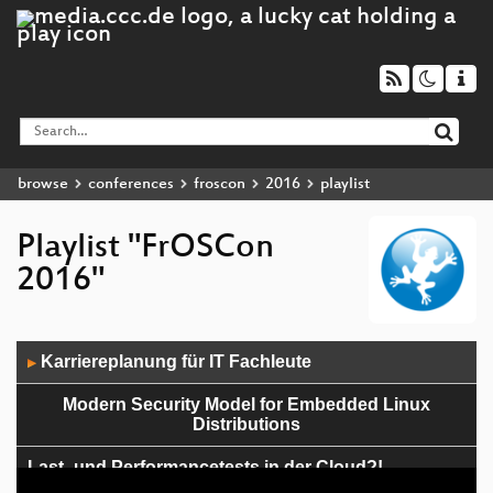
browse
conferences
froscon
2016
playlist
Playlist "FrOSCon
2016"
Audio
Karriereplanung für IT Fachleute
▶
Player
Modern Security Model for Embedded Linux
Distributions
Last- und Performancetests in der Cloud?!