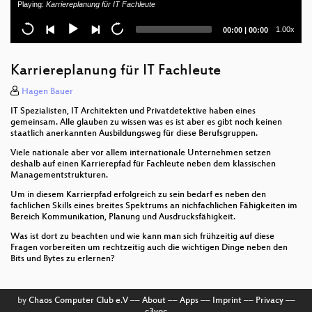
Playing:
Karriereplanung für IT Fachleute
Skalierbares Systems Management mit Salt
Current
Total
1.00x
00:00
|
00:00
Seit wir SCRUM machen ist alles super. Nicht!
time
duration
Open source is just about the source, isn't it?
Karriereplanung für IT Fachleute
Open Source Storage Management mit openATTIC
Hagen Bauer
IT Spezialisten, IT Architekten und Privatdetektive haben eines
Team? Welches Team?
gemeinsam. Alle glauben zu wissen was es ist aber es gibt noch keinen
staatlich anerkannten Ausbildungsweg für diese Berufsgruppen.
Logging mit Sytemd im Raspberry Pi Cluster
Viele nationale aber vor allem internationale Unternehmen setzen
deshalb auf einen Karrierepfad für Fachleute neben dem klassischen
How to build your own cloud while staying in
Managementstrukturen.
business
Um in diesem Karrierpfad erfolgreich zu sein bedarf es neben den
fachlichen Skills eines breites Spektrums an nichfachlichen Fähigkeiten im
Sichere Softwareentwicklung
Bereich Kommunikation, Planung und Ausdrucksfähigkeit.
Was ist dort zu beachten und wie kann man sich frühzeitig auf diese
Komponenten für das WWW: Das Client-side
Fragen vorbereiten um rechtzeitig auch die wichtigen Dinge neben den
Component Model (ccm)
Bits und Bytes zu erlernen?
Designing Puppet Catalogs
by
Chaos Computer Club e.V
––
About
––
Apps
––
Imprint
––
Privacy
––
Designing in the open: Mozilla Community Design