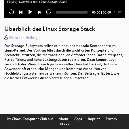
Playing:
Überblick des Linux Storage Stack
How to Motivate Your Developers
Current
Total
1.00x
00:00
|
00:00
time
duration
VGrade - Tux Grades Videos
Überblick des Linux Storage Stack
Crosscompiling - ein Windows-Installer mit 4
Befehlen
Christoph Hellwig
Das Storage-Subsystem selbst ist eine fundamentale Komponente im
Integration einer FIDO U2F basierten Zwei-Faktor-
Linux-Kernel. Der Vortrag führt durch die wichtigsten Konzepte und
Authentifizierung mit LinOTP
Architekturstützen, die die traditionellen Anforderungen Datenintegrität,
Platzeffizienz und hohe Leistungsdaten realisieren. Dazu kommt aber
zusätzlich der Wunsch nach professioneller Handhabbarkeit, da Linux-
Private Cloud mit OpenSource – “Jetzt aber in echt!"
Anwender oft erhebliche Mengen und komplexe Aufbauten von
Hochleistungsssystemen verwalten möchten. Der Beitrag erläutert, wie
Make your tests fail
die Kernel-Entwickler diese Vorstellungen umsetzen.
A Solution to the Backup Inconvenience
Verified Boot auf ARM
Neue ARM-SoCs im Mainline-Kernel
by
Chaos Computer Club e.V
––
About
––
Apps
––
Imprint
––
Privacy
––
Music Production under GNU/Linux
c3voc