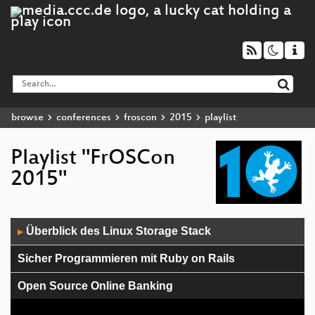
browse
conferences
froscon
2015
playlist
Playlist "FrOSCon
2015"
Audio
Überblick des Linux Storage Stack
▶
Player
Sicher Programmieren mit Ruby on Rails
Open Source Online Banking
Beginning of the End or End of the Beginning?