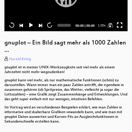
Current
Total
1.00x
00:00
|
00:00
time
duration
gnuplot – Ein Bild sagt mehr als 1000 Zahlen
…
Harald König
gnuplot ist in meiner UNIX-Werkzeugkiste seit viel mehr als einem
Jahrzehnt nicht mehr wegzudenken!
gnuplot kann viel mehr, als nur mathematische Funktionen (schön) zu
darzustellen. Wann immer man ein paar Zahlen antrifft, die irgendwie in
zusammen gehören (ob Spritpreise, das Wetter, vielleicht ja sogar die
Lottozahlen) – eine Grafik zeigt Zusammenhänge und Entwicklungen. Und
das geht super einfach mit nur wenigen, intuitiven Befehlen.
Im Vortrag wird an verschiedenen Beispielen erklärt, wie man Zahlen in
informative und skalierbare Grafiken vewandeln kann, und wie man mit
gnuplot Daten auswerten und Kurven-Fits an Ausgleichsfunktionen in
Sekundenschnelle erstellen kann.